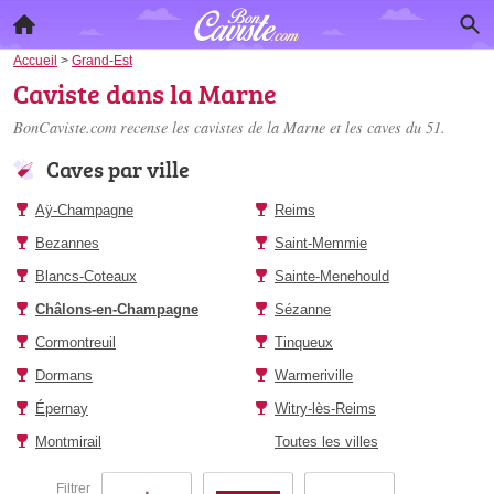
Accueil
>
Grand-Est
Caviste dans la Marne
BonCaviste.com recense les
cavistes de la Marne
et les caves du 51.
Caves par ville
Aÿ-Champagne
Reims
Bezannes
Saint-Memmie
Blancs-Coteaux
Sainte-Menehould
Châlons-en-Champagne
Sézanne
Cormontreuil
Tinqueux
Dormans
Warmeriville
Épernay
Witry-lès-Reims
Montmirail
Toutes les villes
Filtrer