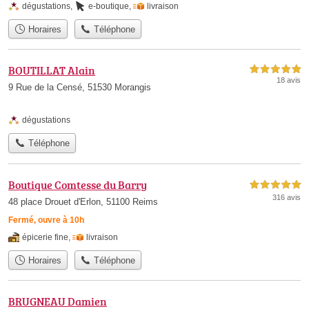
dégustations
,
e-boutique
,
livraison
Horaires
Téléphone
BOUTILLAT Alain
5,0 étoiles sur 5
18 avis
9 Rue de la Censé, 51530 Morangis
dégustations
Téléphone
Boutique Comtesse du Barry
5,0 étoiles sur 5
316 avis
48 place Drouet d'Erlon, 51100 Reims
Fermé, ouvre à 10h
épicerie fine
,
livraison
Horaires
Téléphone
BRUGNEAU Damien