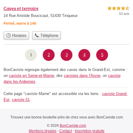
Caves et terroirs
4,5 étoiles sur 5
53 avis
14 Rue Aristide Boucicaut, 51430 Tinqueux
Fermé, ouvre à 14h
Horaires
Téléphone
1
2
3
4
5
BonCaviste regroupe également des caves dans le Grand-Est, comme :
un
caviste en Seine-et-Marne
, des
cavistes dans l'Aisne
, un
caviste
dans les Ardennes
.
Cette page "
caviste Marne
" est accessible via les liens :
caviste Grand-
Est
,
caviste 51
.
Trouvez une bonne bouteille près de chez vous avec BonCaviste.com
© 2026
BonCaviste.com
Mentions légales
-
Contact
-
Inscription gratuite