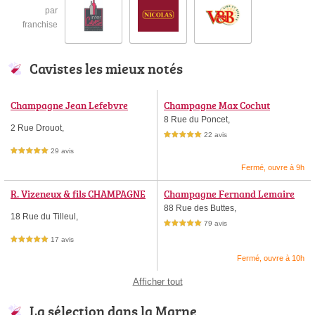
par
franchise
Cavistes les mieux notés
Champagne Jean Lefebvre
Champagne Max Cochut
8 Rue du Poncet,
2 Rue Drouot,
22 avis
5,0 étoiles sur 5
29 avis
5,0 étoiles sur 5
Fermé, ouvre à 9h
R. Vizeneux & fils CHAMPAGNE
Champagne Fernand Lemaire
88 Rue des Buttes,
18 Rue du Tilleul,
79 avis
5,0 étoiles sur 5
17 avis
5,0 étoiles sur 5
Fermé, ouvre à 10h
Afficher tout
La sélection dans la Marne