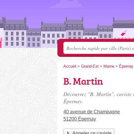
Accueil
>
Grand-Est
>
Marne
>
Épernay
B. Martin
Découvrez "B. Martin", caviste 
Épernay.
40 avenue de Champagne
51200 Épernay
📞 Appeler ce caviste