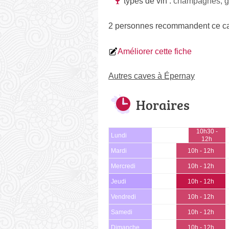
types de vin :
champagnes, g
2 personnes
recommandent
ce ca
Améliorer cette fiche
Autres caves à Épernay
Horaires
10h30 -
Lundi
12h
Mardi
10h - 12h
Mercredi
10h - 12h
Jeudi
10h - 12h
Vendredi
10h - 12h
Samedi
10h - 12h
Dimanche
10h - 12h