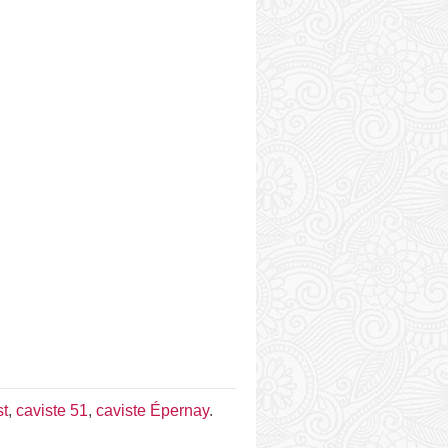
st
,
caviste 51
,
caviste Épernay
.