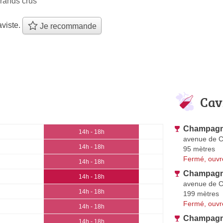
rands crus
viste.
Je recommande
Cav
Champagne
14h - 18h
avenue de 
14h - 18h
95 mètres
Fermé, ouvr
14h - 18h
Champag
14h - 18h
avenue de 
14h - 18h
199 mètres
Fermé, ouvr
14h - 18h
Champagne
14h - 18h