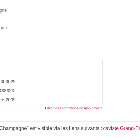
agne
agne
2300029
463623
re 2009
Éditer les informations de mon caviste
Champagne" est visible via les liens suivants :
caviste Grand-E