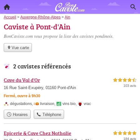
Accueil
>
Auvergne-Rhône-Alpes
>
Ain
Caviste à Pont-d'Ain
BonCaviste.com vous propose la liste des
cavistes pondinois
.
Vue carte
2 cavistes référencés
Cave du Val d'Or
4,5 étoiles sur 5
103 avis
16 Rue Saint-Exupéry, 01160 Pont-d'Ain
Fermé, ouvre à 9h30
dégustations
,
livraison
,
vins bio
,
vrac
Horaires
Téléphone
Epicerie & Cave Chez Nathalie
5,0 étoiles sur 5
184 avis