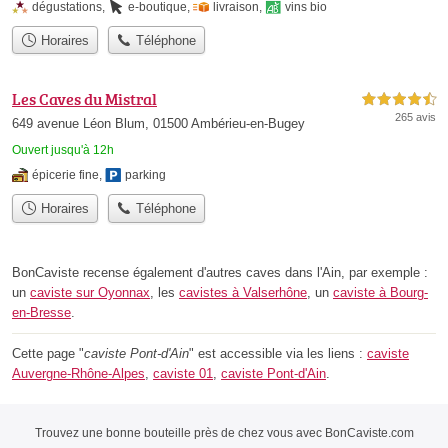
dégustations
,
e-boutique
,
livraison
,
vins bio
Horaires
Téléphone
Les Caves du Mistral
4,5 étoiles sur 5
265 avis
649 avenue Léon Blum, 01500 Ambérieu-en-Bugey
Ouvert jusqu'à 12h
épicerie fine
,
parking
Horaires
Téléphone
BonCaviste recense également d'autres caves dans l'Ain, par exemple :
un
caviste sur Oyonnax
, les
cavistes à Valserhône
, un
caviste à Bourg-
en-Bresse
.
Cette page "
caviste Pont-d'Ain
" est accessible via les liens :
caviste
Auvergne-Rhône-Alpes
,
caviste 01
,
caviste Pont-d'Ain
.
Trouvez une bonne bouteille près de chez vous avec BonCaviste.com