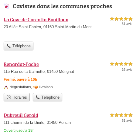
Cavistes dans les communes proches
La Cave de Corentin Bouilloux
5,0 étoiles sur 5
31 avis
20 Allée Saint-Fabien, 01160 Saint-Martin-du-Mont
Téléphone
Renardat-Fache
5,0 étoiles sur 5
16 avis
115 Rue de la Balmette, 01450 Mérignat
Fermé, ouvre à 10h
dégustations
,
livraison
Horaires
Téléphone
Dubreuil Gerald
5,0 étoiles sur 5
51 avis
111 chemin de la Bierle, 01450 Poncin
Ouvert jusqu'à 19h