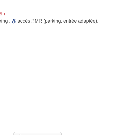
 9h
king
,
accès
PMR
(parking, entrée adaptée)
,