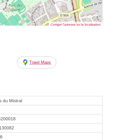
Corriger l’adresse ou la localisation
Trajet Maps
 du Mistral
8200018
130082
18