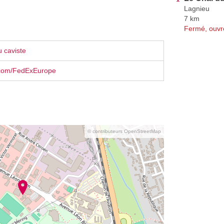
Lagnieu
7 km
Fermé, ouvr
 caviste
com/FedExEurope
© contributeurs OpenStreetMap