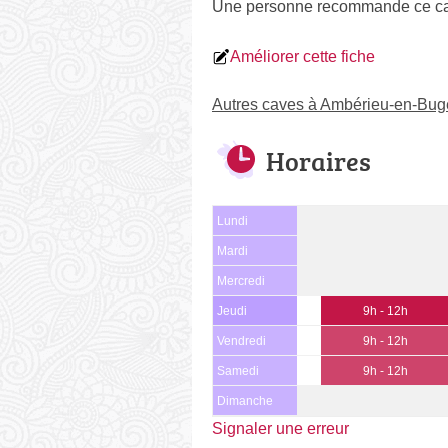
Une personne
recommande
ce ca
Améliorer cette fiche
Autres caves à Ambérieu-en-Bug
Horaires
Lundi
Mardi
Mercredi
Jeudi
9h - 12h
Vendredi
9h - 12h
Samedi
9h - 12h
Dimanche
Signaler une erreur