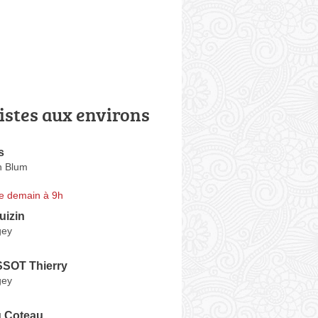
istes aux environs
s
n Blum
e demain à 9h
uizin
gey
SSOT Thierry
gey
u Coteau