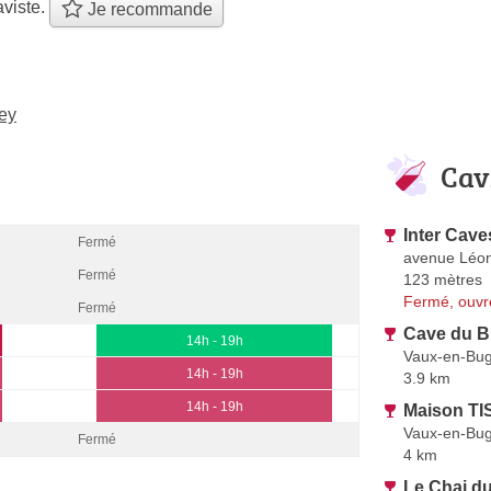
viste.
Je recommande
ey
Cav
Inter Cave
Fermé
avenue Léo
Fermé
123 mètres
Fermé, ouvr
Fermé
Cave du B
14h - 19h
Vaux-en-Bu
14h - 19h
3.9 km
14h - 19h
Maison TI
Vaux-en-Bu
Fermé
4 km
Le Chai d