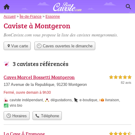
Accueil
>
Île-de-France
>
Essonne
Caviste à Montgeron
BonCaviste.com vous propose la liste des
cavistes montgeronnais
.
Vue carte
Caves ouvertes le dimanche
3 cavistes référencés
Caves Marcel Bossetti Montgeron
5,0 étoiles sur 5
82 avis
137 Avenue de la Republique, 91230 Montgeron
Fermé, ouvre demain à 9h30
caviste indépendant
,
dégustations
,
e-boutique
,
livraison
,
vins bio
Horaires
Téléphone
La Cave Á Fromage
4,5 étoiles sur 5