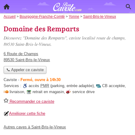
Accueil
>
Bourgogne-Franche-Comté
>
Yonne
>
Saint-Bris-le-Vineux
Domaine des Remparts
Découvrez "Domaine des Remparts", caviste localisé
route de champs
,
89530 Saint-Bris-le-Vineux.
6 Route de Champs
89530 Saint-Bris-le-Vineux
📞 Appeler ce caviste
Caviste
-
Fermé, ouvre à 14h30
Services :
accès
PMR
(parking, entrée adaptée)
,
CB acceptée
,
livraison
,
retrait en magasin
,
service drive
Recommander ce caviste
Améliorer cette fiche
Autres caves à Saint-Bris-le-Vineux