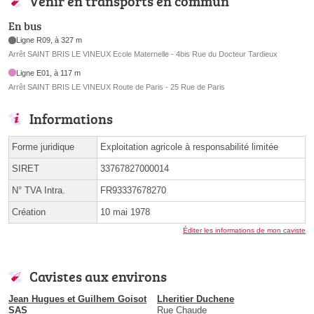
Venir en transports en commun
En bus
Ligne R09, à 327 m
Arrêt SAINT BRIS LE VINEUX Ecole Maternelle - 4bis Rue du Docteur Tardieux
Ligne E01, à 117 m
Arrêt SAINT BRIS LE VINEUX Route de Paris - 25 Rue de Paris
Informations
Forme juridique
Exploitation agricole à responsabilité limitée
SIRET
33767827000014
N° TVA Intra.
FR93337678270
Création
10 mai 1978
Éditer les informations de mon caviste
Cavistes aux environs
Jean Hugues et Guilhem Goisot
Lheritier Duchene
SAS
Rue Chaude