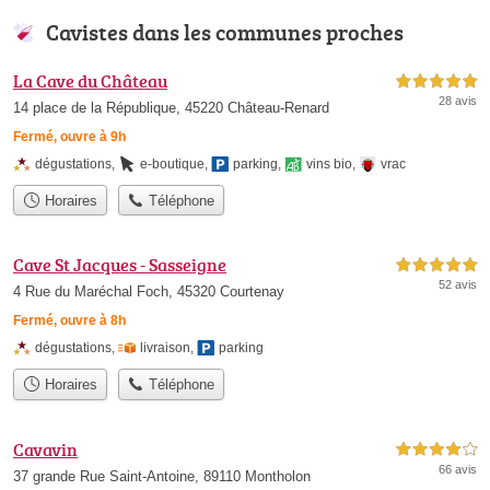
Cavistes dans les communes proches
La Cave du Château
5,0 étoiles sur 5
28 avis
14 place de la République, 45220 Château-Renard
Fermé, ouvre à 9h
dégustations
,
e-boutique
,
parking
,
vins bio
,
vrac
Horaires
Téléphone
Cave St Jacques - Sasseigne
5,0 étoiles sur 5
52 avis
4 Rue du Maréchal Foch, 45320 Courtenay
Fermé, ouvre à 8h
dégustations
,
livraison
,
parking
Horaires
Téléphone
Cavavin
4,0 étoiles sur 5
66 avis
37 grande Rue Saint-Antoine, 89110 Montholon