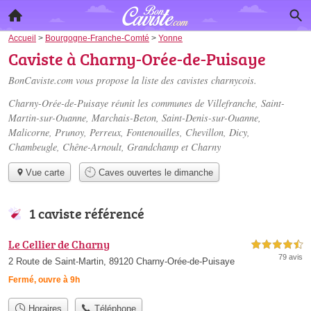
Accueil
>
Bourgogne-Franche-Comté
>
Yonne
Caviste à Charny-Orée-de-Puisaye
BonCaviste.com vous propose la liste des
cavistes charnycois
.
Charny-Orée-de-Puisaye réunit les communes de Villefranche, Saint-
Martin-sur-Ouanne, Marchais-Beton, Saint-Denis-sur-Ouanne,
Malicorne, Prunoy, Perreux, Fontenouilles, Chevillon, Dicy,
Chambeugle, Chêne-Arnoult, Grandchamp et Charny
Vue carte
Caves ouvertes le dimanche
1 caviste référencé
Le Cellier de Charny
4,5 étoiles sur 5
79 avis
2 Route de Saint-Martin, 89120 Charny-Orée-de-Puisaye
Fermé, ouvre à 9h
Horaires
Téléphone