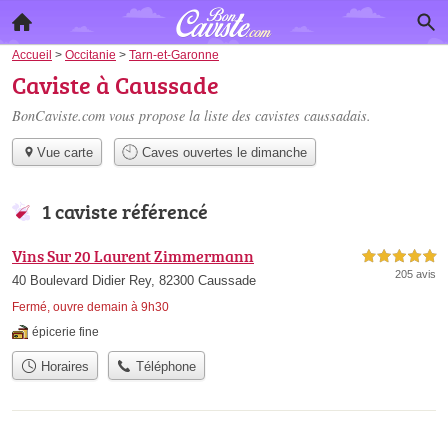
Accueil
>
Occitanie
>
Tarn-et-Garonne
Caviste à Caussade
BonCaviste.com vous propose la liste des
cavistes caussadais
.
Vue carte
Caves ouvertes le dimanche
1 caviste référencé
Vins Sur 20 Laurent Zimmermann
5,0 étoiles sur 5
205 avis
40 Boulevard Didier Rey, 82300 Caussade
Fermé, ouvre demain à 9h30
épicerie fine
Horaires
Téléphone