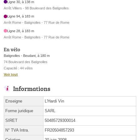
Ligne 30, à 138 m
Arrêt Villiers - 98 Boulevard des Batignolles
Ligne 94, à 183 m
Arrêt Rome - Batignolles - 77 Rue de Rome
Ligne 28, à 183 m
Arrêt Rome - Batignolles - 77 Rue de Rome
En vélo
Batignolles - Beudant, à 180 m
74 Boulevard des Batignolles
Capacité : 44 vélos
Voir tout
Informations
Enseigne
L'Hardi Vin
Forme juridique
SARL
SIRET
50485729300014
N° TVA Intra.
FR20504857293
Création
20 juin 2008