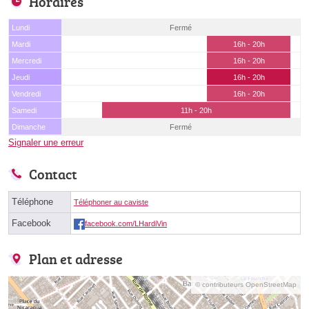
Horaires
Lundi
Fermé
Mardi
16h - 20h
Mercredi
16h - 20h
Jeudi
16h - 20h
Vendredi
16h - 20h
Samedi
11h - 20h
Dimanche
Fermé
Signaler une erreur
Contact
Téléphone
Téléphoner au caviste
Facebook
facebook.com/LHardiVin
Plan et adresse
© contributeurs OpenStreetMap