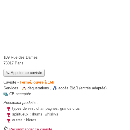
109 Rue des Dames
75017 Paris
📞 Appeler ce caviste
Caviste
-
Fermé, ouvre à 16h
Services :
dégustations
,
accès
PMR
(entrée adaptée)
,
CB acceptée
Principaux produits :
types de vin :
champagnes, grands crus
spiritueux :
rhums, whiskys
autres :
bières
Recommander ce caviste