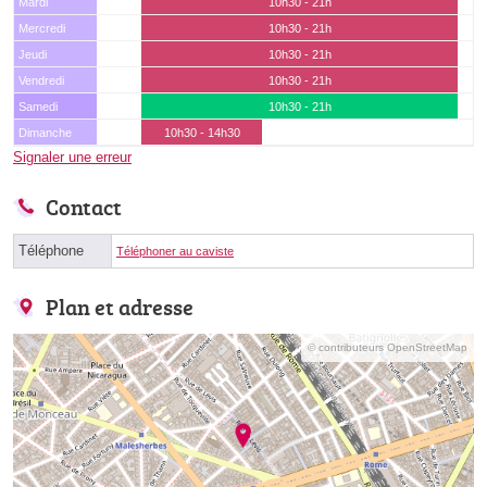
Mardi
10h30 - 21h
Mercredi
10h30 - 21h
Jeudi
10h30 - 21h
Vendredi
10h30 - 21h
Samedi
10h30 - 21h
Dimanche
10h30 - 14h30
Signaler une erreur
Contact
Téléphone
Téléphoner au caviste
Plan et adresse
© contributeurs OpenStreetMap