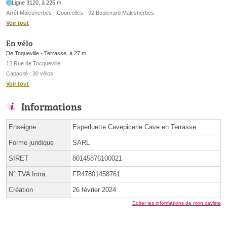
Ligne 3120, à 225 m
Arrêt Malesherbes - Courcelles - 92 Boulevard Malesherbes
Voir tout
En vélo
De Toqueville - Terrasse, à 27 m
12 Rue de Tocqueville
Capacité : 30 vélos
Voir tout
Informations
Enseigne
Esperluette Cavepicerie Cave en Terrasse
Forme juridique
SARL
SIRET
80145876100021
N° TVA Intra.
FR47801458761
Création
26 février 2024
Éditer les informations de mon caviste