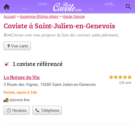
Accueil
>
Auvergne-Rhône-Alpes
>
Haute-Savoie
Caviste à Saint-Julien-en-Genevois
BonCaviste.com vous propose la liste des
cavistes saint-juliennois
.
Vue carte
1 caviste référencé
La Nature du Vin
5,0 étoiles sur 5
126 avis
3 Route des Vignes, 74160 Saint-Julien-en-Genevois
Fermé, ouvre à 14h
épicerie fine
Horaires
Téléphone