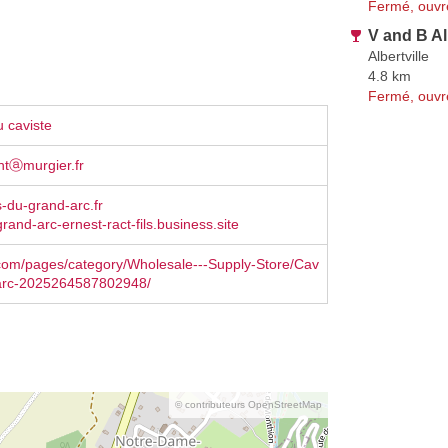
Fermé, ouvr
V and B Al
Albertville
4.8 km
Fermé, ouvr
 caviste
ntⓐmurgier.fr
-du-grand-arc.fr
rand-arc-ernest-ract-fils.business.site
com/pages/category/Wholesale---Supply-Store/Cav
arc-2025264587802948/
© contributeurs OpenStreetMap