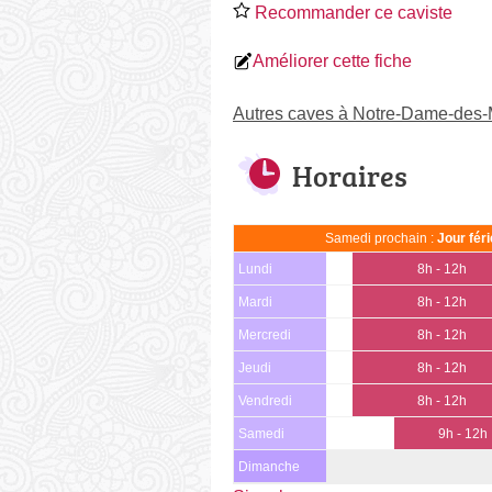
Recommander ce caviste
Améliorer cette fiche
Autres caves à Notre-Dame-des-M
Horaires
Samedi prochain :
Jour fér
Lundi
8h - 12h
Mardi
8h - 12h
Mercredi
8h - 12h
Jeudi
8h - 12h
Vendredi
8h - 12h
Samedi
9h - 12h
Dimanche