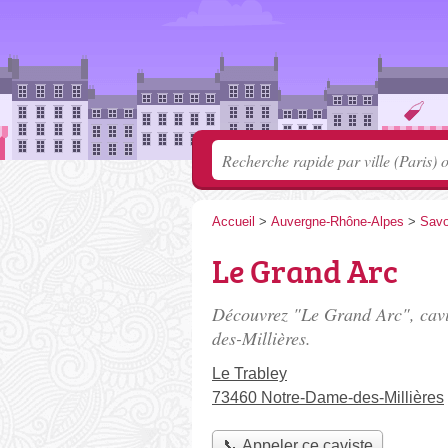
Accueil
>
Auvergne-Rhône-Alpes
>
Savo
Le Grand Arc
Découvrez "Le Grand Arc", cavi
des-Millières.
Le Trabley
73460 Notre-Dame-des-Millières
📞 Appeler ce caviste