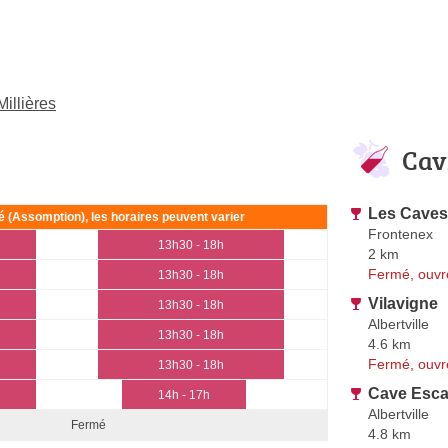
illières
Cav
Les Caves 
ié (Assomption), les horaires peuvent varier
Frontenex
13h30 - 18h
2 km
Fermé, ouvr
13h30 - 18h
Vilavigne
13h30 - 18h
Albertville
13h30 - 18h
4.6 km
Fermé, ouvr
13h30 - 18h
Cave Esc
14h - 17h
Albertville
Fermé
4.8 km