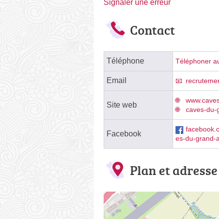
Signaler une erreur
Contact
Téléphone
Téléphoner au
Email
recruteme
www.caves
Site web
caves-du-g
facebook.
Facebook
es-du-grand-
Plan et adresse