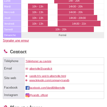
Lundi
14h - 20h
Mardi
10h - 13h
14h30 - 20h
Mercredi
10h - 13h
14h30 - 20h
Jeudi
10h - 13h
14h30 - 20h30
Vendredi
10h - 13h
14h30 - 21h
Samedi
10h - 20h
Dimanche
Fermé
Signaler une erreur
Contact
Téléphone
Téléphoner au caviste
Email
albertvilleⓐvandb.fr
vandb.fr/v-and-b-albertville.html
Site web
www.linkedin.com/company/vandb
Facebook
facebook.com/VandBAlbertville
Instagram
@vandb_officiel