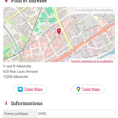
Plan et adresse
© contributeurs OpenStreetMap
Corriger l’adresse ou la localisation
V and B Albertville
610 Rue Louis Armand
73200 Albertville
Trajet Waze
Trajet Maps
Informations
Forme juridique
SARL