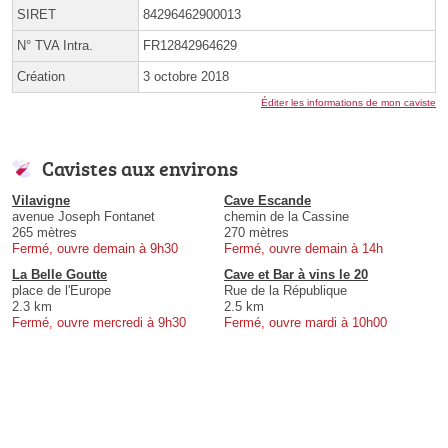
SIRET
84296462900013
N° TVA Intra.
FR12842964629
Création
3 octobre 2018
Éditer les informations de mon caviste
Cavistes aux environs
Vilavigne
Cave Escande
avenue Joseph Fontanet
chemin de la Cassine
265 mètres
270 mètres
Fermé, ouvre demain à 9h30
Fermé, ouvre demain à 14h
La Belle Goutte
Cave et Bar à vins le 20
place de l'Europe
Rue de la République
2.3 km
2.5 km
Fermé, ouvre mercredi à 9h30
Fermé, ouvre mardi à 10h00