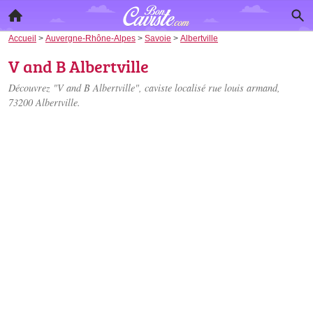
Accueil
>
Auvergne-Rhône-Alpes
>
Savoie
>
Albertville
V and B Albertville
Découvrez "V and B Albertville", caviste localisé
rue louis armand
,
73200 Albertville.