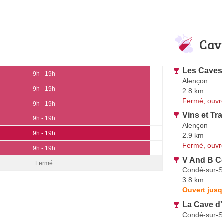
Cav
Les Caves
9h - 19h
Alençon
9h - 19h
2.8 km
Fermé, ouvr
9h - 19h
Vins et Tra
9h - 19h
Alençon
9h - 19h
2.9 km
Fermé, ouvr
9h - 19h
V And B C
Fermé
Condé-sur-S
3.8 km
Ouvert jusq
La Cave d
Condé-sur-S