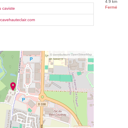
4.9 km
Fermé
 caviste
ⓐcavehauteclair.com
© contributeurs OpenStreetMap