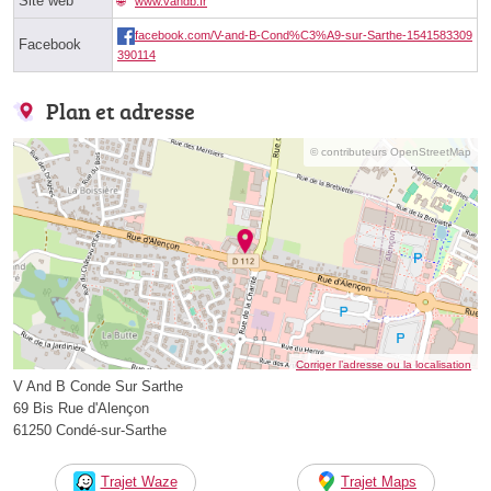
Site web
www.vandb.fr
facebook.com/V-and-B-Cond%C3%A9-sur-Sarthe-1541583309
Facebook
390114
Plan et adresse
© contributeurs OpenStreetMap
Corriger l’adresse ou la localisation
V And B Conde Sur Sarthe
69 Bis Rue d'Alençon
61250 Condé-sur-Sarthe
Trajet Waze
Trajet Maps