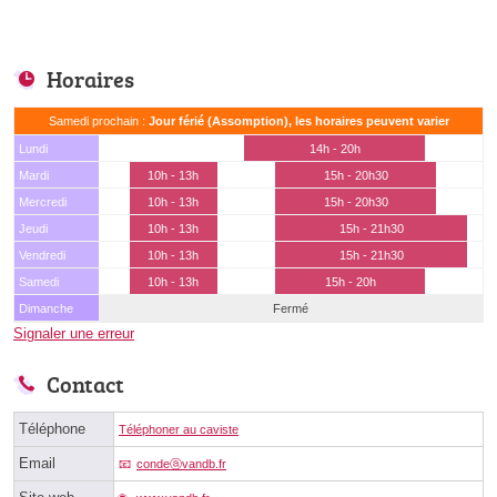
Horaires
Samedi prochain :
Jour férié (Assomption), les horaires peuvent varier
Lundi
14h - 20h
Mardi
10h - 13h
15h - 20h30
Mercredi
10h - 13h
15h - 20h30
Jeudi
10h - 13h
15h - 21h30
Vendredi
10h - 13h
15h - 21h30
Samedi
10h - 13h
15h - 20h
Dimanche
Fermé
Signaler une erreur
Contact
Téléphone
Téléphoner au caviste
Email
condeⓐvandb.fr