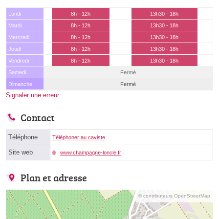
Lundi
8h - 12h
13h30 - 18h
Mardi
8h - 12h
13h30 - 18h
Mercredi
8h - 12h
13h30 - 18h
Jeudi
8h - 12h
13h30 - 18h
Vendredi
8h - 12h
13h30 - 18h
Samedi
Fermé
Dimanche
Fermé
Signaler une erreur
Contact
Téléphone
Téléphoner au caviste
Site web
www.champagne-loncle.fr
Plan et adresse
© contributeurs OpenStreetMap