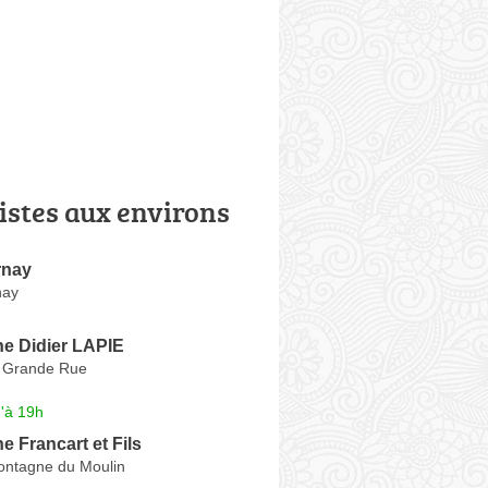
istes aux environs
rnay
nay
 Didier LAPIE
 Grande Rue
'à 19h
 Francart et Fils
ontagne du Moulin