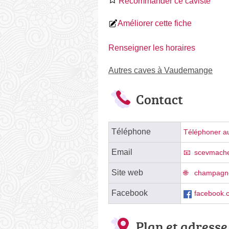
Recommander ce caviste
Améliorer cette fiche
Renseigner les horaires
Autres caves à Vaudemange
Contact
Téléphone
Téléphoner au
Email
scevmache
Site web
champagn
Facebook
facebook
Plan et adresse