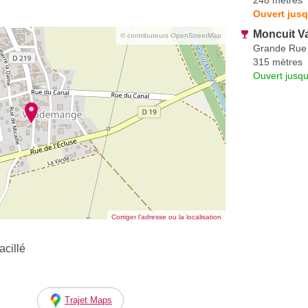
Ouvert jusq
Moncuit Va
© contributeurs OpenStreetMap
Grande Rue
315 mètres
Ouvert jusqu
Corriger l’adresse ou la localisation
cillé
Trajet Maps