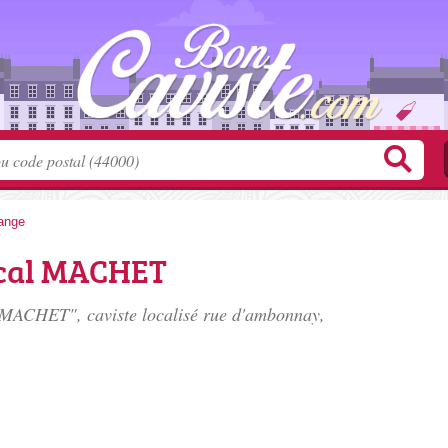
ange
cal MACHET
MACHET", caviste localisé
rue d'ambonnay
,