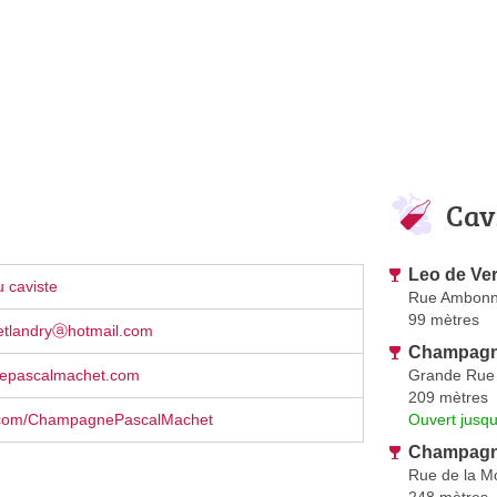
Cav
Leo de Ve
 caviste
Rue Ambon
99 mètres
tlandryⓐhotmail.com
Champagne
Grande Rue
epascalmachet.com
209 mètres
Ouvert jusqu
.com/ChampagnePascalMachet
Champagne
Rue de la M
248 mètres