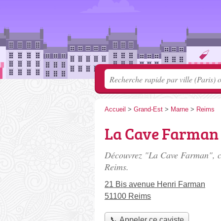
Accueil
>
Grand-Est
>
Marne
>
Reims
La Cave Farman
Découvrez "La Cave Farman", ca
Reims.
21 Bis avenue Henri Farman
51100 Reims
📞 Appeler ce caviste