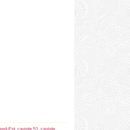
rand-Est
,
caviste 51
,
caviste