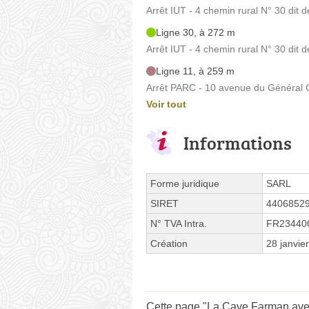
Arrêt IUT - 4 chemin rural N° 30 dit d
Ligne 30, à 272 m
Arrêt IUT - 4 chemin rural N° 30 dit d
Ligne 11, à 259 m
Arrêt PARC - 10 avenue du Général 
Voir tout
Informations
Forme juridique
SARL
SIRET
4406852
N° TVA Intra.
FR23440
Création
28 janvie
Cette page "La Cave Farman avenu