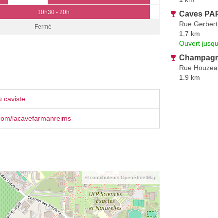
10h30 - 20h
Caves PAP
Rue Gerbert
Fermé
1.7 km
Ouvert jusq
Champagne
Rue Houzea
1.9 km
 caviste
com/lacavefarmanreims
© contributeurs OpenStreetMap