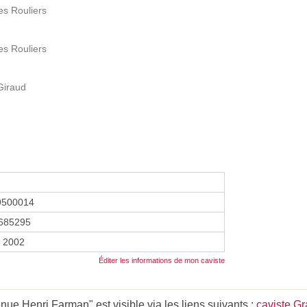
es Rouliers
es Rouliers
Giraud
9500014
685295
r 2002
Éditer les informations de mon caviste
e Henri Farman" est visible via les liens suivants :
caviste G