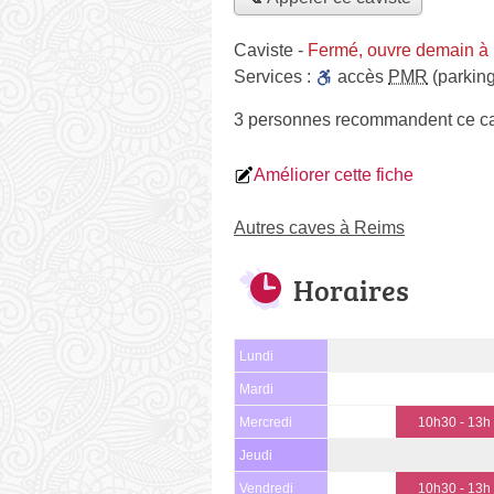
Caviste
-
Fermé, ouvre demain à
Services :
accès
PMR
(parking
3 personnes
recommandent
ce ca
Améliorer cette fiche
Autres caves à Reims
Horaires
Lundi
Mardi
Mercredi
10h30 - 13h
Jeudi
Vendredi
10h30 - 13h