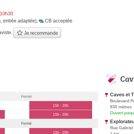
 10h30
, entrée adaptée)
,
CB acceptée
viste.
Je recommande
Cav
Caves et T
Fermé
Boulevard 
15h - 20h
830 mètres
Ouvert jusqu
15h - 20h
Explorateu
Fermé
Rue Gabriel 
15h - 20h
1 km