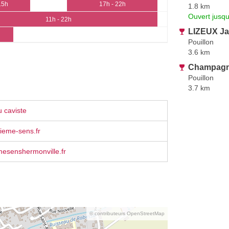
15h
17h - 22h
1.8 km
Ouvert jusqu
11h - 22h
LIZEUX Ja
Pouillon
3.6 km
Champagn
Pouillon
3.7 km
 caviste
ieme-sens.fr
esenshermonville.fr
© contributeurs OpenStreetMap