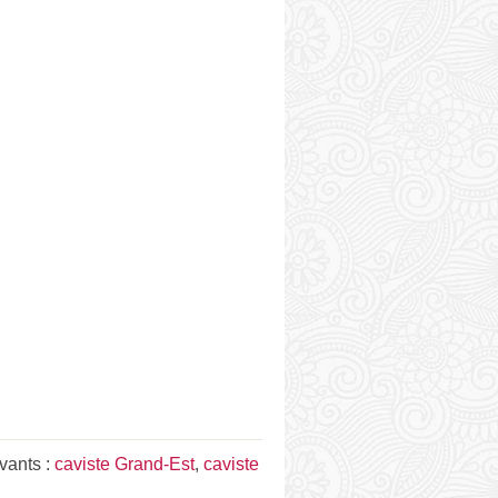
ivants :
caviste Grand-Est
,
caviste