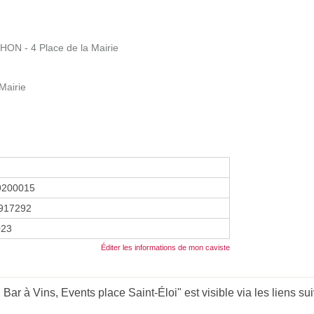
N - 4 Place de la Mairie
Mairie
9200015
917292
023
Éditer les informations de mon caviste
ar à Vins, Events place Saint-Éloi" est visible via les liens su