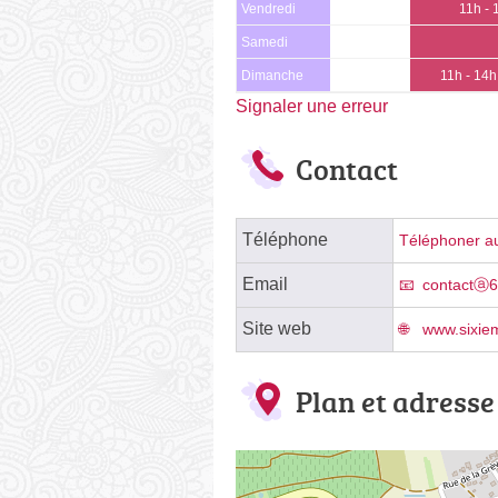
Vendredi
11h - 
Samedi
Dimanche
11h - 14h
Signaler une erreur
Contact
Téléphone
Téléphoner au
Email
contactⓐ6
Site web
www.sixiem
Plan et adresse