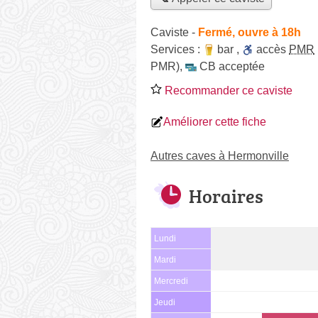
Caviste
-
Fermé, ouvre à 18h
Services :
bar
,
accès
PMR
PMR)
,
CB acceptée
Recommander ce caviste
Améliorer cette fiche
Autres caves à Hermonville
Horaires
Lundi
Mardi
Mercredi
Jeudi