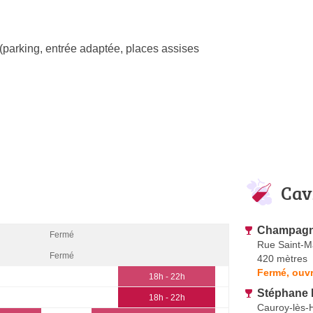
(parking, entrée adaptée, places assises
Cav
Champagne
Fermé
Rue Saint-M
Fermé
420 mètres
Fermé, ouvr
18h - 22h
Stéphane
18h - 22h
Cauroy-lès-