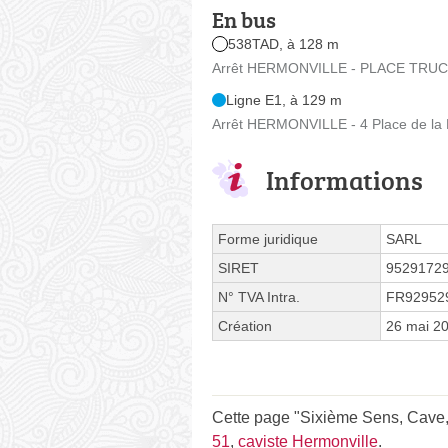
En bus
538TAD, à 128 m
Arrêt HERMONVILLE - PLACE TRUCHO
Ligne E1, à 129 m
Arrêt HERMONVILLE - 4 Place de la 
Informations
Forme juridique
SARL
SIRET
9529172
N° TVA Intra.
FR92952
Création
26 mai 2
Cette page "Sixième Sens, Cave, B
51
,
caviste Hermonville
.