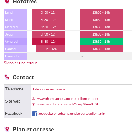
Horaires
Lundi
8h30 - 12h
13h30 - 18h
Mardi
8h30 - 12h
13h30 - 18h
Mercredi
8h30 - 12h
13h30 - 18h
Jeudi
8h30 - 12h
13h30 - 18h
Vendredi
8h30 - 12h
13h30 - 18h
Samedi
9h - 12h
13h30 - 18h
Dimanche
Fermé
Signaler une erreur
Contact
Téléphone
Téléphoner au caviste
www.champagne-lacourte-guillemart.com
Site web
www.youtube.com/watch?v=spXlAaVO6lE
Facebook
facebook.com/champagnelacourteguillemartjp
Plan et adresse