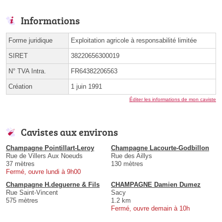
Informations
Forme juridique
Exploitation agricole à responsabilité limitée
SIRET
38220656300019
N° TVA Intra.
FR64382206563
Création
1 juin 1991
Éditer les informations de mon caviste
Cavistes aux environs
Champagne Pointillart-Leroy
Champagne Lacourte-Godbillon
Rue de Villers Aux Noeuds
Rue des Aillys
37 mètres
130 mètres
Fermé, ouvre lundi à 9h00
Champagne H.deguerne & Fils
CHAMPAGNE Damien Dumez
Rue Saint-Vincent
Sacy
575 mètres
1.2 km
Fermé, ouvre demain à 10h