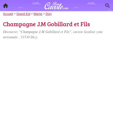
Accueil
>
Grand-Est
>
Marne
>
Dizy
Champagne J.M Gobillard et Fils
Découvrez "Champagne J.M Gobillard et Fils", caviste localisé
zone
artisanale
, 51530 Dizy.