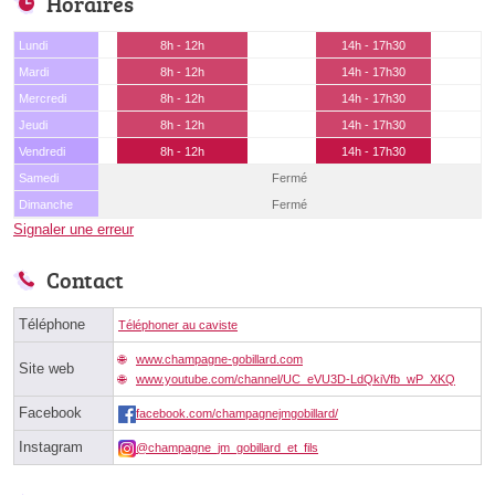
Horaires
Lundi
8h - 12h
14h - 17h30
Mardi
8h - 12h
14h - 17h30
Mercredi
8h - 12h
14h - 17h30
Jeudi
8h - 12h
14h - 17h30
Vendredi
8h - 12h
14h - 17h30
Samedi
Fermé
Dimanche
Fermé
Signaler une erreur
Contact
Téléphone
Téléphoner au caviste
www.champagne-gobillard.com
Site web
www.youtube.com/channel/UC_eVU3D-LdQkiVfb_wP_XKQ
Facebook
facebook.com/champagnejmgobillard/
Instagram
@champagne_jm_gobillard_et_fils