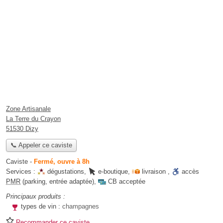
Zone Artisanale
La Terre du Crayon
51530 Dizy
📞 Appeler ce caviste
Caviste
-
Fermé, ouvre à 8h
Services :
dégustations
,
e-boutique
,
livraison
,
accès
PMR
(parking, entrée adaptée)
,
CB acceptée
Principaux produits :
types de vin :
champagnes
Recommander ce caviste