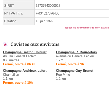
SIRET
32737643000028
N° TVA Intra.
FR34327376430
Création
15 juin 1992
Éditer les informations de mon caviste
Cavistes aux environs
Champagne Gaston Chiquet
Champagne R. Bourdelois
Av. Du Général Leclerc
avenue du Général Leclerc
860 mètres
1 km
Fermé, ouvre à 8h30
Fermé, ouvre à 9h
Champagne Andrieux Lefort
Champagne Guy Brunot
Champillon
Rue Mme
1.1 km
1.2 km
Fermé, ouvre à 10h