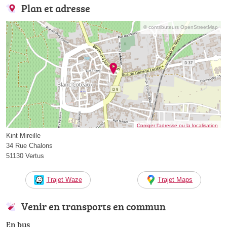
Plan et adresse
© contributeurs OpenStreetMap
Corriger l’adresse ou la localisation
Kint Mireille
34 Rue Chalons
51130 Vertus
Trajet Waze
Trajet Maps
Venir en transports en commun
En bus