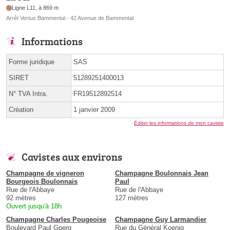
Ligne L11, à 869 m
Arrêt Vertus Bammental - 42 Avenue de Bammental
Informations
Forme juridique
SAS
SIRET
51289251400013
N° TVA Intra.
FR19512892514
Création
1 janvier 2009
Éditer les informations de mon caviste
Cavistes aux environs
Champagne de vigneron
Champagne Boulonnais Jean
Bourgeois Boulonnais
Paul
Rue de l'Abbaye
Rue de l'Abbaye
92 mètres
127 mètres
Ouvert jusqu'à 18h
Champagne Charles Pougeoise
Champagne Guy Larmandier
Boulevard Paul Goerg
Rue du Général Koenig