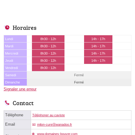
Horaires
Lundi
8h30 - 12h
14h - 17h
Mardi
8h30 - 12h
14h - 17h
Mercredi
8h30 - 12h
14h - 17h
Jeudi
8h30 - 12h
14h - 17h
Vendredi
8h30 - 12h
Samedi
Fermé
Dimanche
Fermé
Signaler une erreur
Contact
Téléphone
Téléphoner au caviste
Email
milon-cureⓐwanadoo.fr
www.domaines-bouyer.com