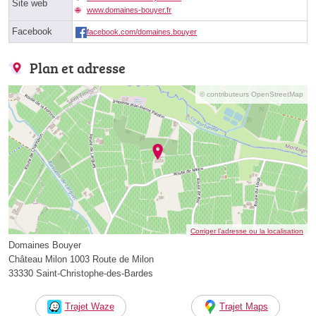
Site web
www.domaines-bouyer.fr
Facebook
facebook.com/domaines.bouyer
Plan et adresse
© contributeurs OpenStreetMap
Corriger l’adresse ou la localisation
Domaines Bouyer
Château Milon 1003 Route de Milon
33330 Saint-Christophe-des-Bardes
Trajet Waze
Trajet Maps