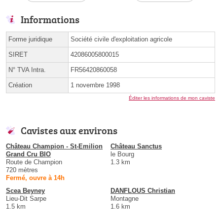
Informations
Forme juridique
Société civile d'exploitation agricole
SIRET
42086005800015
N° TVA Intra.
FR56420860058
Création
1 novembre 1998
Éditer les informations de mon caviste
Cavistes aux environs
Château Champion - St-Emilion
Château Sanctus
Grand Cru BIO
le Bourg
Route de Champion
1.3 km
720 mètres
Fermé, ouvre à 14h
Scea Beyney
DANFLOUS Christian
Lieu-Dit Sarpe
Montagne
1.5 km
1.6 km