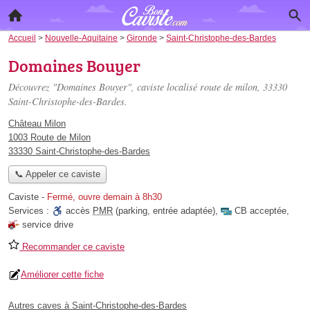
Accueil
>
Nouvelle-Aquitaine
>
Gironde
>
Saint-Christophe-des-Bardes
Domaines Bouyer
Découvrez "Domaines Bouyer", caviste localisé
route de milon
, 33330
Saint-Christophe-des-Bardes.
Château Milon
1003 Route de Milon
33330 Saint-Christophe-des-Bardes
📞 Appeler ce caviste
Caviste
-
Fermé, ouvre demain à 8h30
Services :
accès
PMR
(parking, entrée adaptée)
,
CB acceptée
,
service drive
Recommander ce caviste
Améliorer cette fiche
Autres caves à Saint-Christophe-des-Bardes