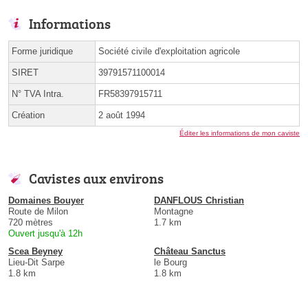
Informations
Forme juridique
Société civile d'exploitation agricole
SIRET
39791571100014
N° TVA Intra.
FR58397915711
Création
2 août 1994
Éditer les informations de mon caviste
Cavistes aux environs
Domaines Bouyer
DANFLOUS Christian
Route de Milon
Montagne
720 mètres
1.7 km
Ouvert jusqu'à 12h
Scea Beyney
Château Sanctus
Lieu-Dit Sarpe
le Bourg
1.8 km
1.8 km