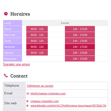
Horaires
Lundi
Fermé
Mardi
9h30 - 12h
14h - 17h30
Mercredi
9h30 - 12h
14h - 17h30
Jeudi
9h30 - 12h
14h - 17h30
Vendredi
9h30 - 12h
14h - 17h30
Samedi
9h30 - 12h
14h - 17h30
Dimanche
14h - 17h30
Signaler une erreur
Contact
Téléphone
Téléphoner au caviste
Email
infoⓐchateau-champion.com
chateau-champion.com
Site web
www.linkedin.com/in/v%C3%A9ronique-bourrigaud-8072b6176/