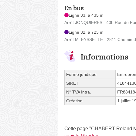
En bus
Ligne 33, à 435 m
Arrêt JONQUIERES - 40b Rue de Fu
Ligne 32, à 723 m
Arrêt M. EYSSETTE - 2811 Chemin de
Informations
Forme juridique
Entrepren
SIRET
4184413
N° TVA Intra.
FR88418
Création
1 juillet 
Cette page "CHABERT Roland Mas
caviste Manduel
.