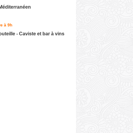
Méditerranéen
e à 9h
teille - Caviste et bar à vins