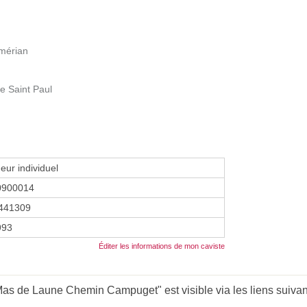
mérian
 Saint Paul
eur individuel
0900014
441309
1993
Éditer les informations de mon caviste
 de Laune Chemin Campuget" est visible via les liens suivan