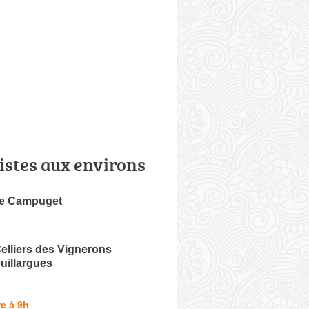
istes aux environs
de Campuget
elliers des Vignerons
uillargues
e à 9h