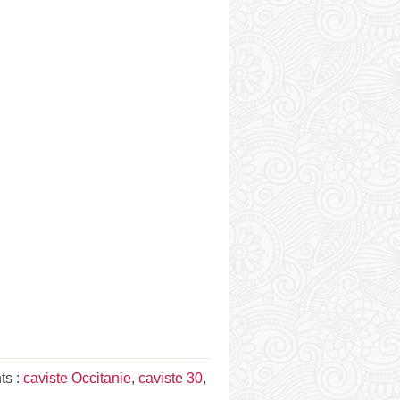
ts :
caviste Occitanie
,
caviste 30
,