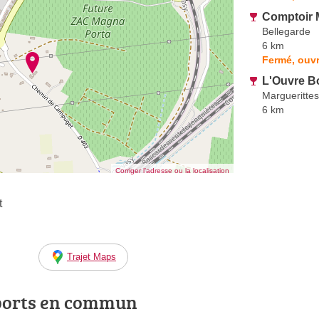
Comptoir 
Bellegarde
6 km
Fermé, ouvr
L'Ouvre Bou
Marguerittes
6 km
Corriger l’adresse ou la localisation
t
Trajet Maps
ports en commun