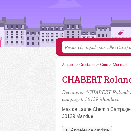
Accueil
>
Occitanie
>
Gard
>
Manduel
CHABERT Rolan
Découvrez "CHABERT Roland", 
campuget
, 30129 Manduel.
Mas de Laune Chemin Campuge
30129 Manduel
📞 Appeler ce caviste