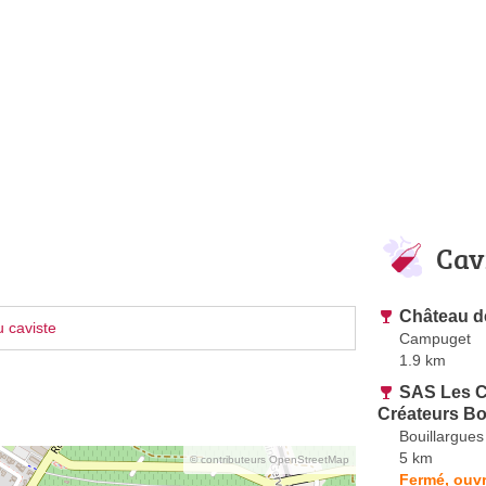
Cav
Château 
 caviste
Campuget
1.9 km
SAS Les C
Créateurs Bo
Bouillargues
5 km
© contributeurs OpenStreetMap
Fermé, ouvr