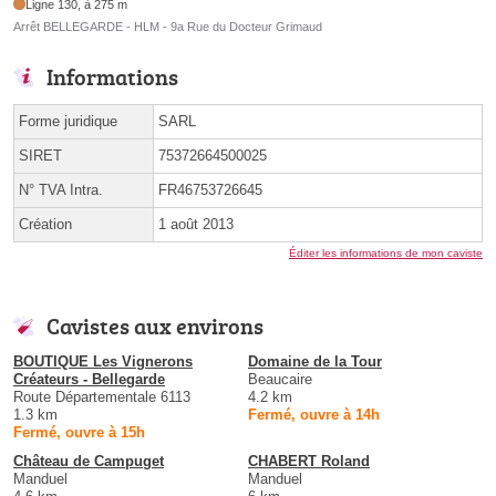
Ligne 130, à 275 m
Arrêt BELLEGARDE - HLM - 9a Rue du Docteur Grimaud
Informations
Forme juridique
SARL
SIRET
75372664500025
N° TVA Intra.
FR46753726645
Création
1 août 2013
Éditer les informations de mon caviste
Cavistes aux environs
BOUTIQUE Les Vignerons
Domaine de la Tour
Créateurs - Bellegarde
Beaucaire
Route Départementale 6113
4.2 km
1.3 km
Fermé, ouvre à 14h
Fermé, ouvre à 15h
Château de Campuget
CHABERT Roland
Manduel
Manduel