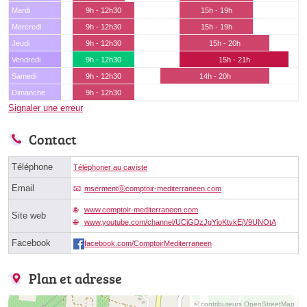
Mardi
9h - 12h30
15h - 19h
Mercredi
9h - 12h30
15h - 19h
Jeudi
9h - 12h30
15h - 20h
Vendredi
9h - 12h30
15h - 21h
Samedi
9h - 12h30
14h - 20h
Dimanche
9h - 12h30
Signaler une erreur
Contact
Téléphone
Téléphoner au caviste
Email
msermentⓐcomptoir-mediterraneen.com
www.comptoir-mediterraneen.com
Site web
www.youtube.com/channel/UCiGDzJgYioKtvkEjV9UNOtA
Facebook
facebook.com/ComptoirMediterraneen
Plan et adresse
© contributeurs OpenStreetMap