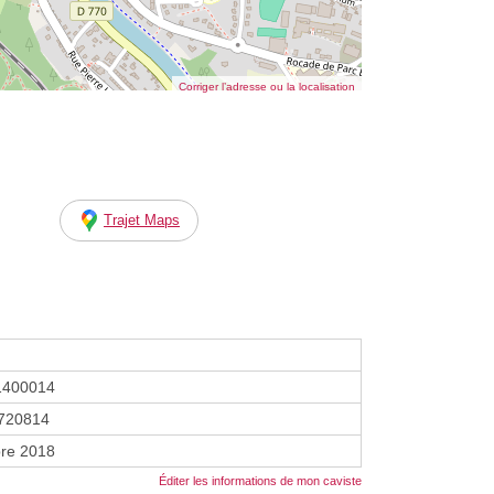
Corriger l’adresse ou la localisation
Trajet Maps
1400014
720814
re 2018
Éditer les informations de mon caviste