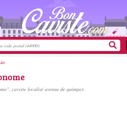
lin
ronome
me", caviste localisé
avenue de quimper
,