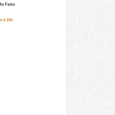
 du Faou
e à 15h