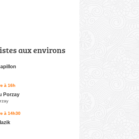
istes aux environs
apillon
e à 16h
u Porzay
rzay
re à 14h30
lazik