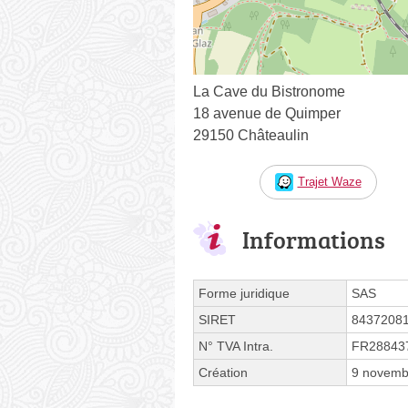
La Cave du Bistronome
18 avenue de Quimper
29150 Châteaulin
Trajet Waze
Informations
Forme juridique
SAS
SIRET
8437208
N° TVA Intra.
FR28843
Création
9 novemb