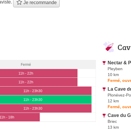
viste.
Je recommande
Cav
Nectar & P
Fermé
Pleyben
11h - 22h
10 km
Fermé, ouvr
11h - 22h
La Cave d
11h - 23h30
Plonévez-Po
11h - 23h30
12 km
Fermé, ouv
11h - 23h30
Cave du G
11h - 18h
Briec
13 km