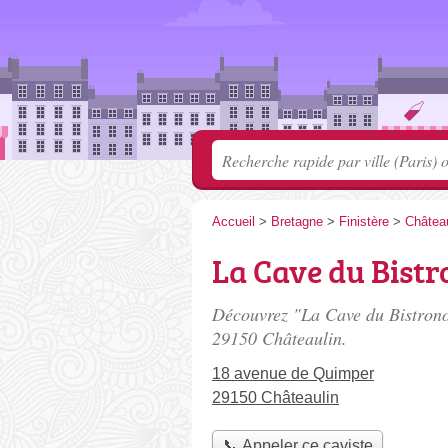
Accueil
>
Bretagne
>
Finistère
>
Château
La Cave du Bist
Découvrez "La Cave du Bistrono
29150 Châteaulin.
18 avenue de Quimper
29150 Châteaulin
📞 Appeler ce caviste