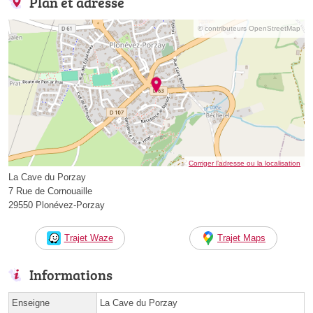
Plan et adresse
© contributeurs OpenStreetMap
Corriger l’adresse ou la localisation
La Cave du Porzay
7 Rue de Cornouaille
29550 Plonévez-Porzay
Trajet Waze
Trajet Maps
Informations
Enseigne
La Cave du Porzay