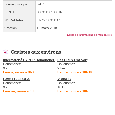
Forme juridique
SARL
SIRET
83834150100016
N° TVA Intra.
FR76838341501
Création
15 mars 2018
Éditer les informations de mon caviste
Cavistes aux environs
Intermarché HYPER Douarnenez
Les Dieux Ont Soif
Douarnenez
Douarnenez
9 km
9 km
Fermé, ouvre à 8h30
Fermé, ouvre à 10h30
Cave EGIODOLA
V And B
Douarnenez
Douarnenez
9 km
10 km
Fermée, ouvre à 10h
Fermé, ouvre à 10h