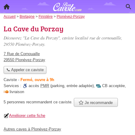
Accueil
>
Bretagne
>
Finistère
>
Plonévez-Porzay
La Cave du Porzay
Découvrez "La Cave du Porzay", caviste localisé
rue de cornouaille
,
29550 Plonévez-Porzay.
7 Rue de Cornouaille
29550 Plonévez-Porzay
📞 Appeler ce caviste
Caviste
-
Fermé, ouvre à 9h
Services :
accès
PMR
(parking, entrée adaptée)
,
CB acceptée
,
livraison
5 personnes
recommandent
ce caviste.
Je recommande
Améliorer cette fiche
Autres caves à Plonévez-Porzay