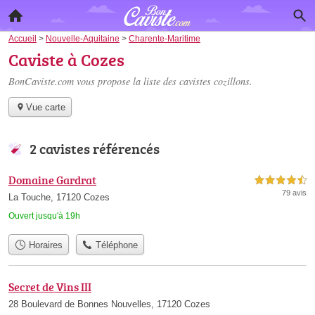
Accueil
>
Nouvelle-Aquitaine
>
Charente-Maritime
Caviste à Cozes
BonCaviste.com vous propose la liste des
cavistes cozillons
.
Vue carte
2 cavistes référencés
Domaine Gardrat
4,5 étoiles sur 5
79 avis
La Touche, 17120 Cozes
Ouvert jusqu'à 19h
Horaires
Téléphone
Secret de Vins III
28 Boulevard de Bonnes Nouvelles, 17120 Cozes