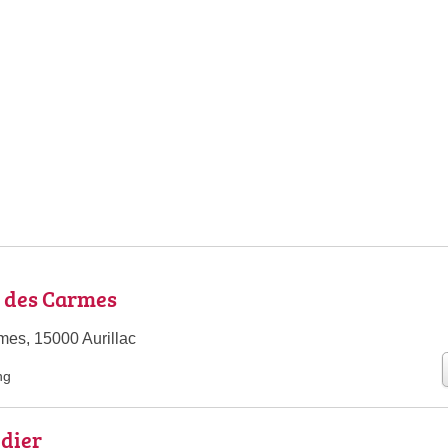
 des Carmes
es, 15000 Aurillac
ng
dier