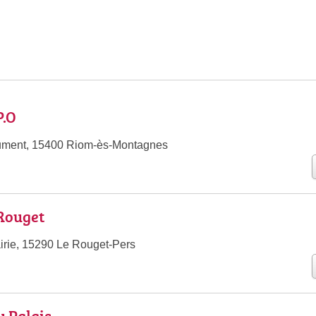
P.O
ument, 15400 Riom-ès-Montagnes
Rouget
airie, 15290 Le Rouget-Pers
u Palais