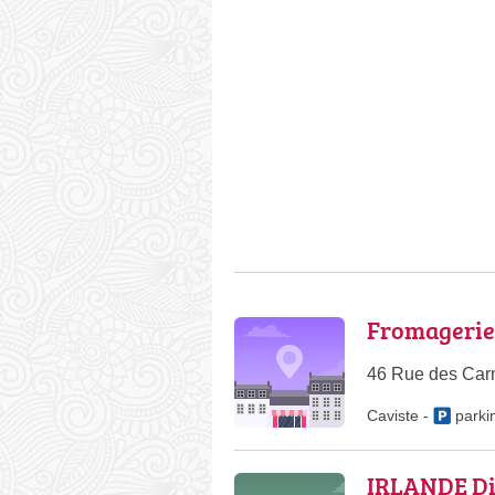
Fromagerie
46 Rue des Carm
Caviste
-
parki
IRLANDE Di