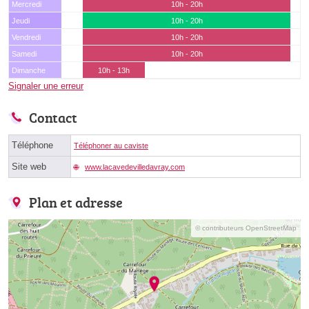
Mercredi
10h - 20h
Jeudi
10h - 20h
Vendredi
10h - 20h
Samedi
10h - 20h
Dimanche
10h - 13h
Signaler une erreur
Contact
Téléphone
Téléphoner au caviste
Site web
www.lacavedevilledavray.com
Plan et adresse
© contributeurs OpenStreetMap