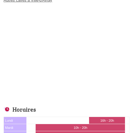
Autres caves à Ville-d'Avray
Horaires
Lundi
16h - 20h
Mardi
10h - 20h