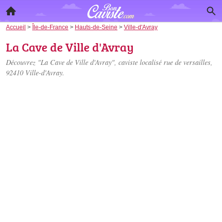
Accueil
>
Île-de-France
>
Hauts-de-Seine
>
Ville-d'Avray
La Cave de Ville d'Avray
Découvrez "La Cave de Ville d'Avray", caviste localisé
rue de versailles
,
92410 Ville-d'Avray.