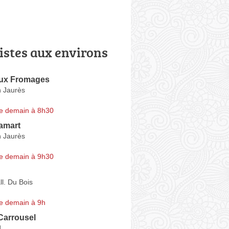
istes aux environs
ux Fromages
 Jaurès
e demain à 8h30
amart
 Jaurès
e demain à 9h30
ll. Du Bois
e demain à 9h
Carrousel
d