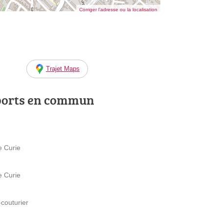
Corriger l’adresse ou la localisation
Trajet Maps
ports en commun
e Curie
e Curie
-couturier