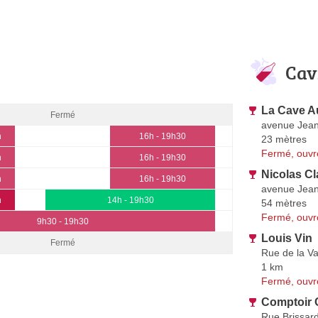
Cav
La Cave A
Fermé
avenue Jean
h
16h - 19h30
23 mètres
Fermé, ouvr
h
16h - 19h30
Nicolas Cl
h
16h - 19h30
avenue Jean
h
14h - 19h30
54 mètres
Fermé, ouvr
9h30 - 19h30
Louis Vin
Fermé
Rue de la Va
1 km
Fermé, ouvr
Comptoir 
Rue Brissar