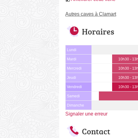
Autres caves à Clamart
Horaires
Lundi
Mardi
10h30 - 13
Mercredi
10h30 - 13
Jeudi
10h30 - 13
Vendredi
10h30 - 13
Samedi
Dimanche
Signaler une erreur
Contact