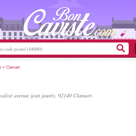
e
>
Clamart
ocalisé
avenue jean jaurès
, 92140 Clamart.