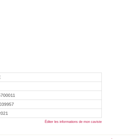
E
5700011
039957
 2021
Éditer les informations de mon caviste