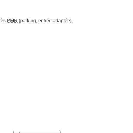
cès
PMR
(parking, entrée adaptée)
,