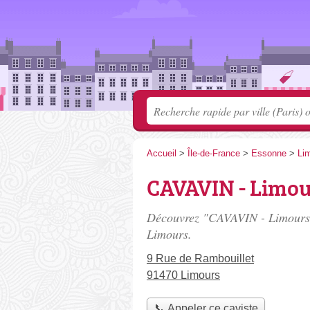
Accueil
>
Île-de-France
>
Essonne
>
Li
CAVAVIN - Limo
Découvrez "CAVAVIN - Limours"
Limours.
9 Rue de Rambouillet
91470 Limours
📞 Appeler ce caviste