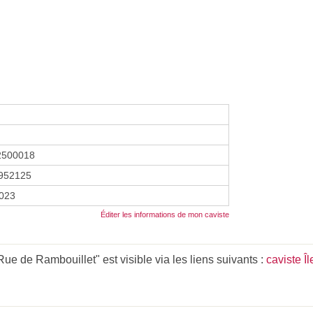
2500018
952125
2023
Éditer les informations de mon caviste
e de Rambouillet" est visible via les liens suivants :
caviste Î