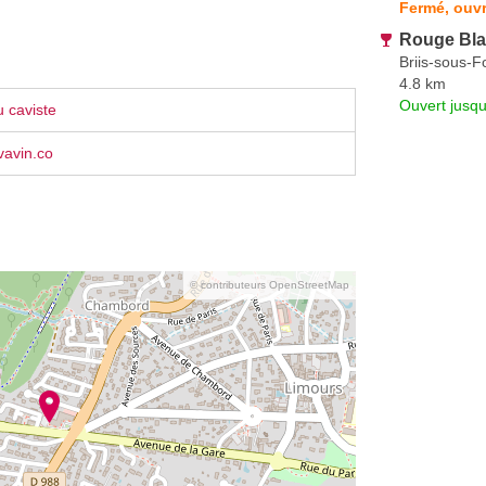
Fermé, ouvr
Rouge Bla
Briis-sous-F
4.8 km
Ouvert jusq
 caviste
vavin.co
© contributeurs OpenStreetMap