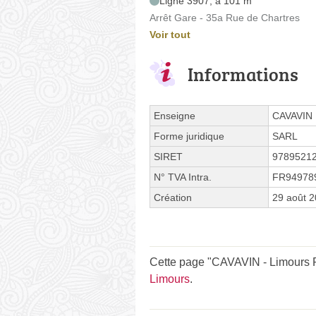
Ligne 3907, à 101 m
Arrêt Gare - 35a Rue de Chartres
Voir tout
Informations
Enseigne
CAVAVIN
Forme juridique
SARL
SIRET
9789521
N° TVA Intra.
FR94978
Création
29 août 
Cette page "CAVAVIN - Limours Ru
Limours
.