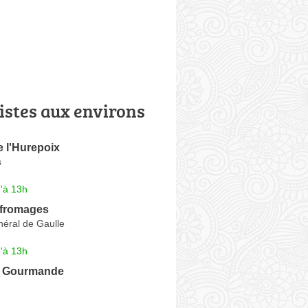
istes aux environs
 l'Hurepoix
s
'à 13h
 fromages
néral de Gaulle
'à 13h
e Gourmande