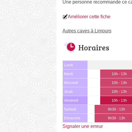
Une personne
recommande
ce ca
Améliorer cette fiche
Autres caves à Limours
Horaires
Lundi
Mardi
10h - 13h
Mercredi
10h - 13h
Jeudi
10h - 13h
Vendredi
10h - 13h
Samedi
9h30 - 13h
Dimanche
9h30 - 13h
Signaler une erreur