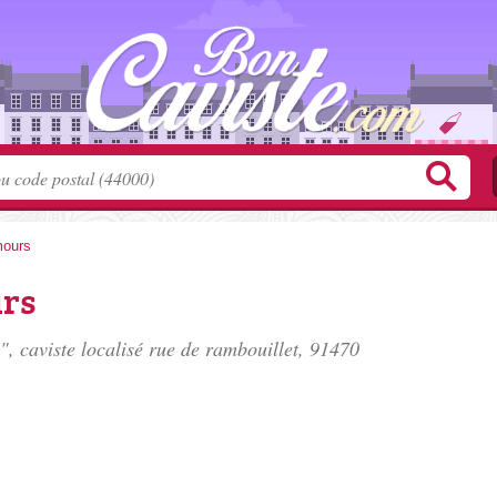
mours
urs
, caviste localisé
rue de rambouillet
, 91470