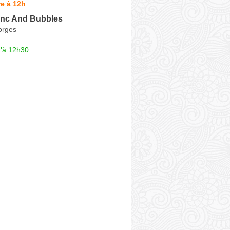
e à 12h
nc And Bubbles
orges
u'à 12h30