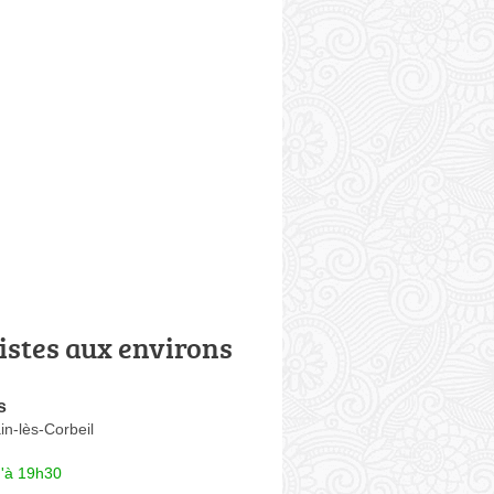
istes aux environs
s
n-lès-Corbeil
u'à 19h30