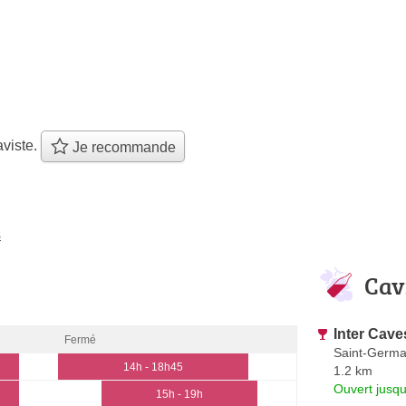
viste.
Je recommande
s
Cav
Inter Cave
Fermé
Saint-Germai
14h - 18h45
1.2 km
Ouvert jusq
15h - 19h