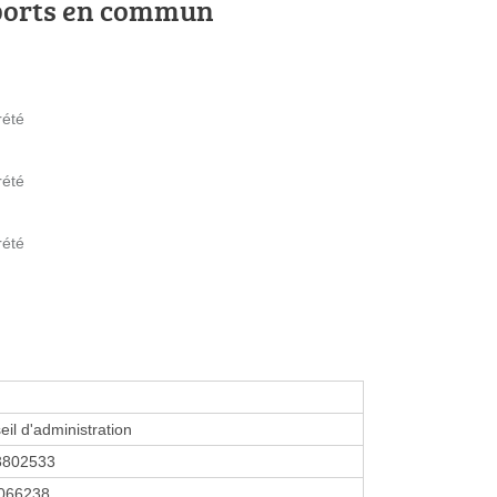
ports en commun
rété
rété
rété
eil d'administration
3802533
066238