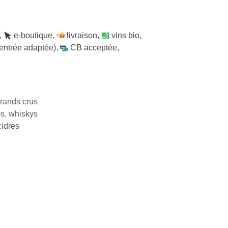
,
e-boutique
,
livraison
,
vins bio
,
 entrée adaptée)
,
CB acceptée
,
rands crus
ms, whiskys
cidres