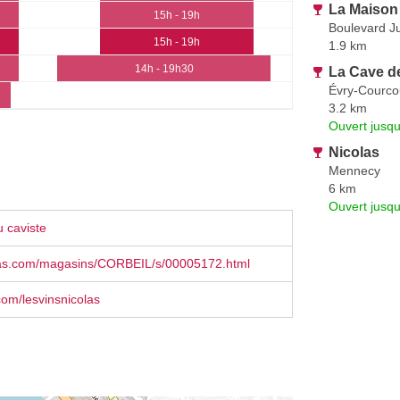
La Maison
15h - 19h
Boulevard Ju
15h - 19h
1.9 km
14h - 19h30
La Cave de
Évry-Courc
3.2 km
Ouvert jusqu
Nicolas
Mennecy
6 km
Ouvert jusq
 caviste
as.com/magasins/CORBEIL/s/00005172.html
om/lesvinsnicolas