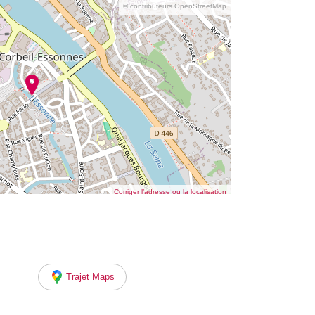
© contributeurs OpenStreetMap
Corriger l’adresse ou la localisation
Trajet Maps