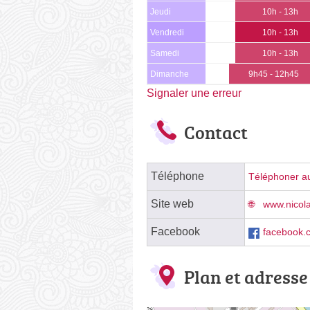
Jeudi
10h - 13h
Vendredi
10h - 13h
Samedi
10h - 13h
Dimanche
9h45 - 12h45
Signaler une erreur
Contact
Téléphone
Téléphoner au
Site web
www.nicol
Facebook
facebook.c
Plan et adresse