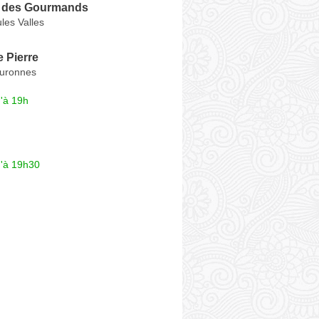
 des Gourmands
les Valles
 Pierre
ouronnes
'à 19h
u'à 19h30