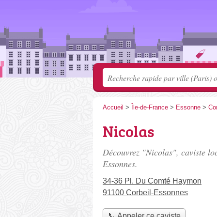
Accueil
>
Île-de-France
>
Essonne
>
Co
Nicolas
Découvrez "Nicolas", caviste lo
Essonnes.
34-36 Pl. Du Comté Haymon
91100 Corbeil-Essonnes
📞 Appeler ce caviste