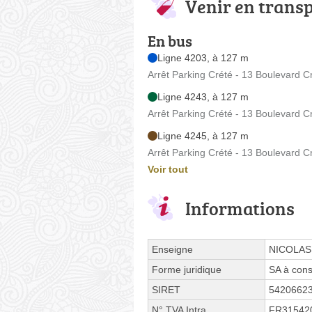
Venir en trans
En bus
Ligne 4203, à 127 m
Arrêt Parking Crété - 13 Boulevard C
Ligne 4243, à 127 m
Arrêt Parking Crété - 13 Boulevard C
Ligne 4245, à 127 m
Arrêt Parking Crété - 13 Boulevard C
Voir tout
Informations
Enseigne
NICOLAS
Forme juridique
SA à cons
SIRET
5420662
N° TVA Intra.
FR31542