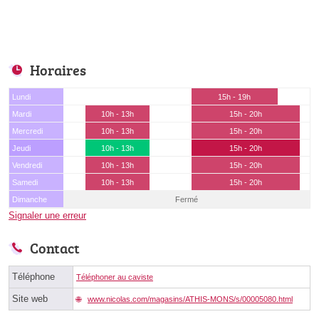
Horaires
Lundi
15h - 19h
Mardi
10h - 13h
15h - 20h
Mercredi
10h - 13h
15h - 20h
Jeudi
10h - 13h
15h - 20h
Vendredi
10h - 13h
15h - 20h
Samedi
10h - 13h
15h - 20h
Dimanche
Fermé
Signaler une erreur
Contact
Téléphone
Téléphoner au caviste
Site web
www.nicolas.com/magasins/ATHIS-MONS/s/00005080.html