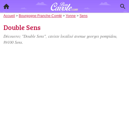
Accueil
>
Bourgogne-Franche-Comté
>
Yonne
>
Sens
Double Sens
Découvrez "Double Sens", caviste localisé
avenue georges pompidou
,
89100 Sens.