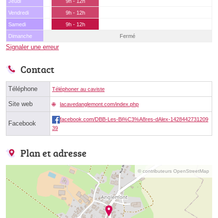
Jeudi
9h - 12h
Vendredi
9h - 12h
Samedi
9h - 12h
Dimanche
Fermé
Signaler une erreur
Contact
Téléphone
Téléphoner au caviste
Site web
lacavedanglemont.com/index.php
facebook.com/DBB-Les-Bi%C3%A8res-dAlex-1428442731209
Facebook
39
Plan et adresse
© contributeurs OpenStreetMap