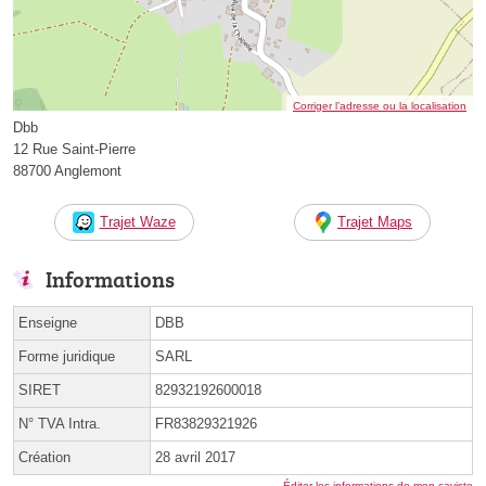
Corriger l’adresse ou la localisation
Dbb
12 Rue Saint-Pierre
88700 Anglemont
Trajet Waze
Trajet Maps
Informations
Enseigne
DBB
Forme juridique
SARL
SIRET
82932192600018
N° TVA Intra.
FR83829321926
Création
28 avril 2017
Éditer les informations de mon caviste