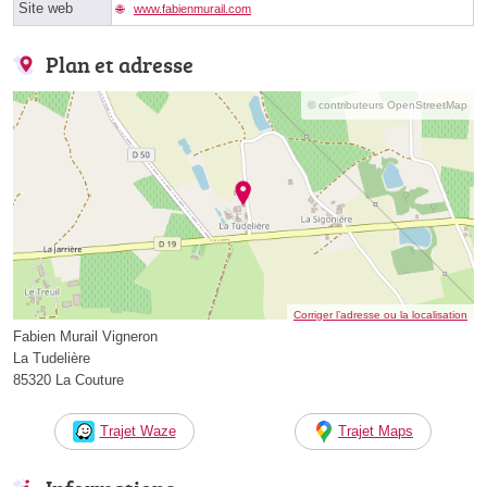
Site web
www.fabienmurail.com
Plan et adresse
© contributeurs OpenStreetMap
Corriger l’adresse ou la localisation
Fabien Murail Vigneron
La Tudelière
85320 La Couture
Trajet Waze
Trajet Maps