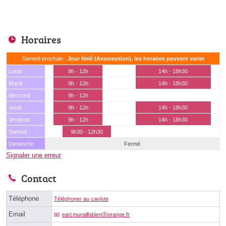
Horaires
Samedi prochain :
Jour férié (Assomption), les horaires peuvent varier
Lundi
9h - 12h
14h - 18h30
Mardi
9h - 12h
14h - 18h30
Mercredi
9h - 12h
Jeudi
9h - 12h
14h - 18h30
Vendredi
9h - 12h
14h - 18h30
Samedi
9h30 - 12h30
Dimanche
Fermé
Signaler une erreur
Contact
Téléphone
Téléphoner au caviste
Email
earl.murailfabienⓐorange.fr