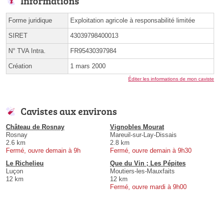
Informations
Forme juridique
Exploitation agricole à responsabilité limitée
SIRET
43039798400013
N° TVA Intra.
FR95430397984
Création
1 mars 2000
Éditer les informations de mon caviste
Cavistes aux environs
Château de Rosnay
Vignobles Mourat
Rosnay
Mareuil-sur-Lay-Dissais
2.6 km
2.8 km
Fermé, ouvre demain à 9h
Fermé, ouvre demain à 9h30
Le Richelieu
Que du Vin ; Les Pépites
Luçon
Moutiers-les-Mauxfaits
12 km
12 km
Fermé, ouvre mardi à 9h00