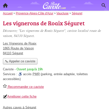
Accueil
>
Provence-Alpes-Côte d'Azur
>
Vaucluse
>
Séguret
Les vignerons de Roaix Séguret
Découvrez "Les vignerons de Roaix Séguret", caviste localisé
route de
vaison
, 84110 Séguret.
Les Vignerons de Roaix
1865 Route de Vaison
84110 Séguret
📞 Appeler ce caviste
Caviste
-
Ouvert jusqu'à 19h
Services :
accès
PMR
(parking, entrée adaptée, toilettes
accessibles)
Recommander ce caviste
Améliorer cette fiche
Autres caves à Séguret