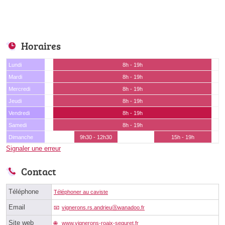
Horaires
Lundi
8h - 19h
Mardi
8h - 19h
Mercredi
8h - 19h
Jeudi
8h - 19h
Vendredi
8h - 19h
Samedi
8h - 19h
Dimanche
9h30 - 12h30
15h - 19h
Signaler une erreur
Contact
Téléphone
Téléphoner au caviste
Email
vignerons.rs.andrieuⓐwanadoo.fr
Site web
www.vignerons-roaix-seguret.fr