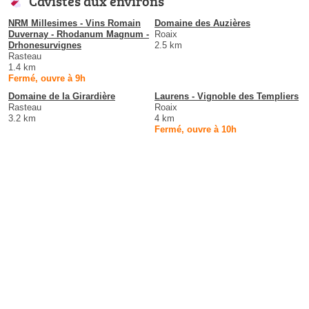
Cavistes aux environs
NRM Millesimes - Vins Romain
Domaine des Auzières
Duvernay - Rhodanum Magnum -
Roaix
Drhonesurvignes
2.5 km
Rasteau
1.4 km
Fermé, ouvre à 9h
Domaine de la Girardière
Laurens - Vignoble des Templiers
Rasteau
Roaix
3.2 km
4 km
Fermé, ouvre à 10h