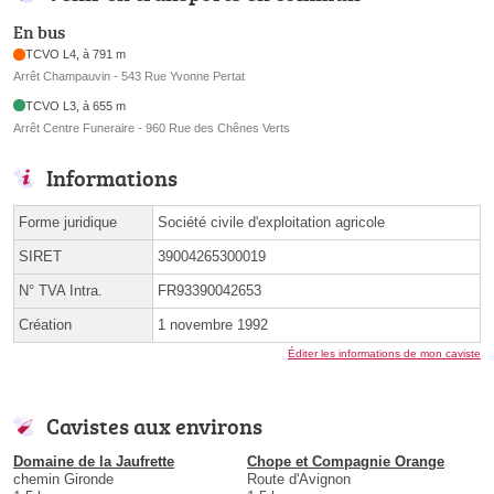
En bus
TCVO L4, à 791 m
Arrêt Champauvin - 543 Rue Yvonne Pertat
TCVO L3, à 655 m
Arrêt Centre Funeraire - 960 Rue des Chênes Verts
Informations
Forme juridique
Société civile d'exploitation agricole
SIRET
39004265300019
N° TVA Intra.
FR93390042653
Création
1 novembre 1992
Éditer les informations de mon caviste
Cavistes aux environs
Domaine de la Jaufrette
Chope et Compagnie Orange
chemin Gironde
Route d'Avignon