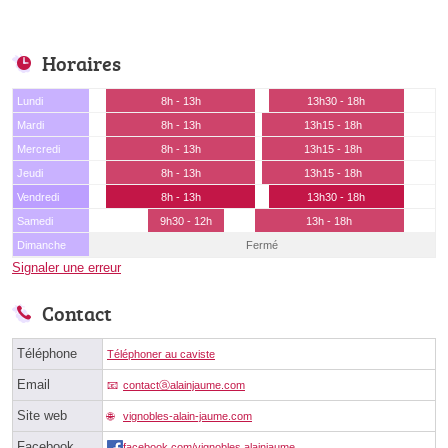
Horaires
Lundi
8h - 13h
13h30 - 18h
Mardi
8h - 13h
13h15 - 18h
Mercredi
8h - 13h
13h15 - 18h
Jeudi
8h - 13h
13h15 - 18h
Vendredi
8h - 13h
13h30 - 18h
Samedi
9h30 - 12h
13h - 18h
Dimanche
Fermé
Signaler une erreur
Contact
Téléphone
Téléphoner au caviste
Email
contactⓐalainjaume.com
Site web
vignobles-alain-jaume.com
Facebook
facebook.com/vignobles.alainjaume