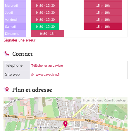
Mercredi
9h30 - 12h30
15h - 19h
Jeudi
9h30 - 12h30
15h - 19h
Vendredi
9h30 - 12h30
15h - 19h
Samedi
9h30 - 12h30
15h - 19h
Dimanche
9h30 - 13h
Signaler une erreur
Contact
Téléphone
Téléphoner au caviste
Site web
www.cavedivin.fr
Plan et adresse
© contributeurs OpenStreetMap