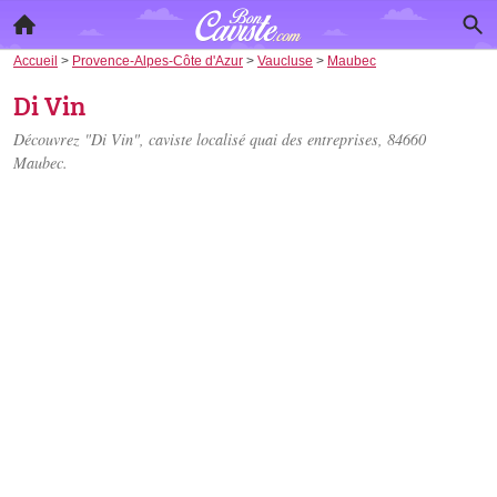
Accueil
>
Provence-Alpes-Côte d'Azur
>
Vaucluse
>
Maubec
Di Vin
Découvrez "Di Vin", caviste localisé
quai des entreprises
, 84660
Maubec.