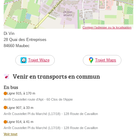
Corriger l’adresse ou la localisation
Di Vin
28 Quai des Entreprises
84660 Maubec
Trajet Waze
Trajet Maps
Venir en transports en commun
En bus
Ligne 915, à 170 m
Arrêt Coustellet route d'Apt - 60 Clos de l'Appie
Ligne 907, à 33 m
Arrêt Coustellet Pl du Marché (L17/18) - 128 Route de Cavaillon
Ligne 914, à 41 m
Arrêt Coustellet Pl du Marché (L17/18) - 128 Route de Cavaillon
Voir tout