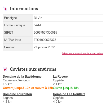
Informations
Enseigne
Di Vin
Forme juridique
SARL
SIRET
90967537300015
N° TVA Intra.
FR01909675373
Création
27 janvier 2022
Éditer les informations de mon caviste
Cavistes aux environs
Domaine de la Bastidonne
La Royère
Cabrières-d'Avignon
Oppède
1.9 km
2.1 km
Ouvert jusqu'à 12h et rouvre à 15h
Ouvert jusqu'à 18h
Domaine Tourbillon
Domaine Les Roullets
Lagnes
Oppède
4.3 km
4.9 km