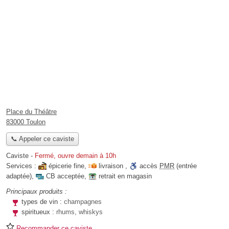
Place du Théâtre
83000 Toulon
📞 Appeler ce caviste
Caviste
-
Fermé, ouvre demain à 10h
Services :
épicerie fine
,
livraison
,
accès
PMR
(entrée
adaptée)
,
CB acceptée
,
retrait en magasin
Principaux produits :
types de vin :
champagnes
spiritueux :
rhums, whiskys
Recommander ce caviste