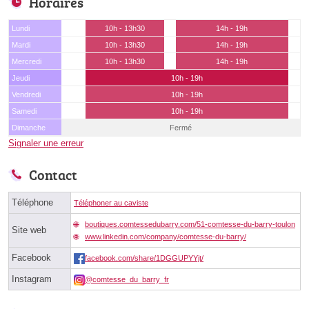
Horaires
Lundi
10h - 13h30
14h - 19h
Mardi
10h - 13h30
14h - 19h
Mercredi
10h - 13h30
14h - 19h
Jeudi
10h - 19h
Vendredi
10h - 19h
Samedi
10h - 19h
Dimanche
Fermé
Signaler une erreur
Contact
Téléphone
Téléphoner au caviste
boutiques.comtessedubarry.com/51-comtesse-du-barry-toulon
Site web
www.linkedin.com/company/comtesse-du-barry/
Facebook
facebook.com/share/1DGGUPYYjt/
Instagram
@comtesse_du_barry_fr