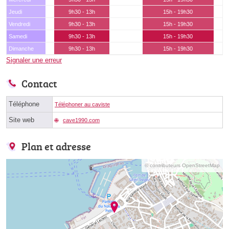
Jeudi
9h30 - 13h
15h - 19h30
Vendredi
9h30 - 13h
15h - 19h30
Samedi
9h30 - 13h
15h - 19h30
Dimanche
9h30 - 13h
15h - 19h30
Signaler une erreur
Contact
Téléphone
Téléphoner au caviste
Site web
cave1990.com
Plan et adresse
© contributeurs OpenStreetMap