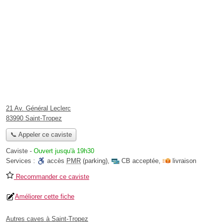
21 Av. Général Leclerc
83990 Saint-Tropez
📞 Appeler ce caviste
Caviste
-
Ouvert jusqu'à 19h30
Services :
accès
PMR
(parking)
,
CB acceptée
,
livraison
Recommander ce caviste
Améliorer cette fiche
Autres caves à Saint-Tropez