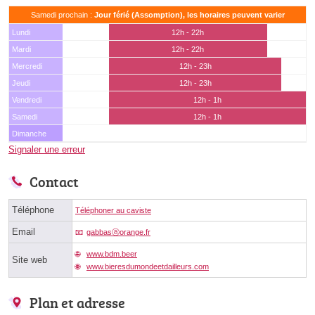
Samedi prochain :
Jour férié (Assomption), les horaires peuvent varier
Lundi
12h - 22h
Mardi
12h - 22h
Mercredi
12h - 23h
Jeudi
12h - 23h
Vendredi
12h - 1h
Samedi
12h - 1h
Dimanche
Signaler une erreur
Contact
Téléphone
Téléphoner au caviste
Email
gabbasⓐorange.fr
www.bdm.beer
Site web
www.bieresdumondeetdailleurs.com
Plan et adresse