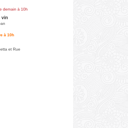
e demain à 10h
 vin
ean
e à 10h
tta et Rue