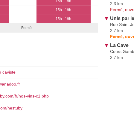
15h - 19h
2.3 km
Fermé, ouvr
15h - 19h
Unis par le
15h - 19h
Rue Saint-J
Fermé
2.7 km
Fermé, ouvr
La Cave
Cours Gambe
2.7 km
 caviste
anadoo.fr
y.com/fr/nos-vins-c1.php
com/nestuby