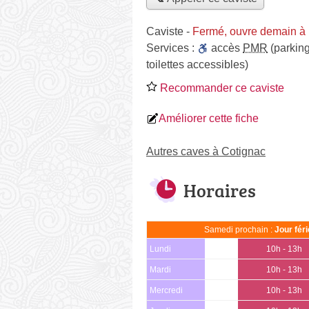
Caviste
-
Fermé, ouvre demain à
Services :
accès
PMR
(parking
toilettes accessibles)
Recommander ce caviste
Améliorer cette fiche
Autres caves à Cotignac
Horaires
Samedi prochain :
Jour fér
Lundi
10h - 13h
Mardi
10h - 13h
Mercredi
10h - 13h