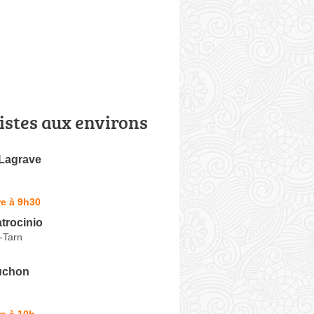
istes aux environs
 Lagrave
e à 9h30
trocinio
-Tarn
ouchon
e à 10h