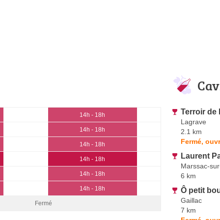
Cav
Terroir de
14h - 18h
Lagrave
14h - 18h
2.1 km
Fermé, ouvr
14h - 18h
Laurent Pa
14h - 18h
Marssac-sur
14h - 18h
6 km
14h - 18h
Ô petit b
Gaillac
Fermé
7 km
Fermé, ouvr