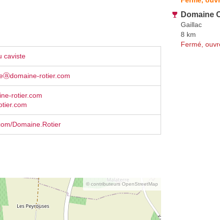
Domaine C
Gaillac
8 km
Fermé, ouvr
 caviste
rreⓐdomaine-rotier.com
ne-rotier.com
otier.com
com/Domaine.Rotier
© contributeurs OpenStreetMap