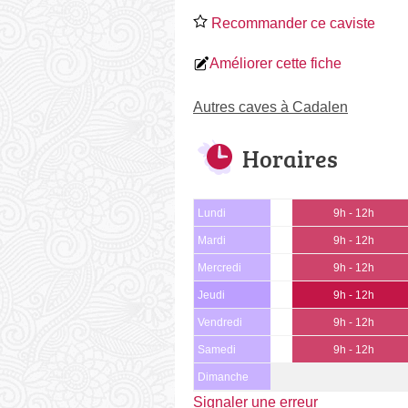
Recommander ce caviste
Améliorer cette fiche
Autres caves à Cadalen
Horaires
Lundi
9h - 12h
Mardi
9h - 12h
Mercredi
9h - 12h
Jeudi
9h - 12h
Vendredi
9h - 12h
Samedi
9h - 12h
Dimanche
Signaler une erreur