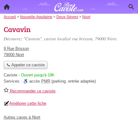
Accueil
>
Nouvelle-Aquitaine
>
Deux-Sèvres
>
Niort
Cavavin
Découvrez "Cavavin", caviste localisé
rue brisson
, 79000 Niort.
9 Rue Brisson
79000 Niort
📞 Appeler ce caviste
Caviste
-
Ouvert jusqu'à 19h
Services :
accès
PMR
(parking, entrée adaptée)
Recommander ce caviste
Améliorer cette fiche
Autres caves à Niort