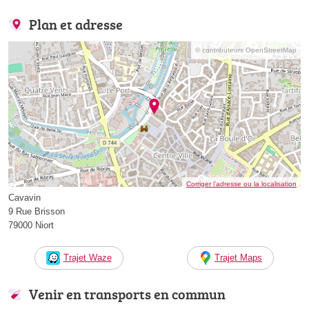
Plan et adresse
© contributeurs OpenStreetMap
Corriger l’adresse ou la localisation
Cavavin
9 Rue Brisson
79000 Niort
Trajet Waze
Trajet Maps
Venir en transports en commun