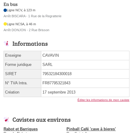
En bus
Ligne NCV, à 123 m
Arrêt BISCARA - 1 Rue de la Regratterie
Ligne NCSA, à 46 m
Arrêt DONJON - 2 Rue Brisson
Informations
Enseigne
CAVAVIN
Forme juridique
SARL
SIRET
79532184300018
N° TVA Intra.
FR87795321843
Création
17 septembre 2013
Éditer les informations de mon caviste
Cavistes aux environs
Rabot et Barriques
Pinball Café 'cave à bieres'