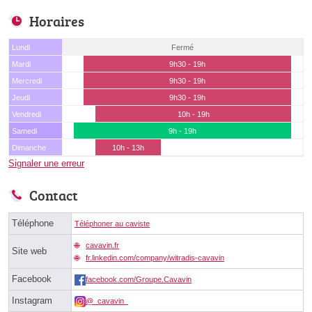
Horaires
Lundi
Fermé
Mardi
9h30 - 19h
Mercredi
9h30 - 19h
Jeudi
9h30 - 19h
Vendredi
10h - 19h
Samedi
9h - 19h
Dimanche
10h - 13h
Signaler une erreur
Contact
Téléphone
Téléphoner au caviste
cavavin.fr
Site web
fr.linkedin.com/company/witradis-cavavin
Facebook
facebook.com/Groupe.Cavavin
Instagram
@_cavavin_