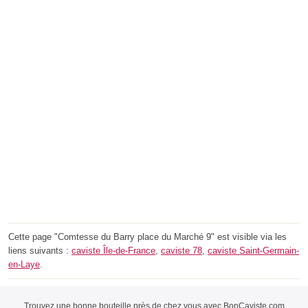
Cette page "Comtesse du Barry place du Marché 9" est visible via les
liens suivants :
caviste Île-de-France
,
caviste 78
,
caviste Saint-Germain-
en-Laye
.
Trouvez une bonne bouteille près de chez vous avec BonCaviste.com