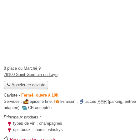
8 place du Marché 9
78100 Saint-Germain-en-Laye
📞 Appeler ce caviste
Caviste
-
Fermé, ouvre à 10h
Services :
épicerie fine
,
livraison
,
accès
PMR
(parking, entrée
adaptée)
,
CB acceptée
Principaux produits :
types de vin :
champagnes
spiritueux :
rhums, whiskys
Recommander ce caviste