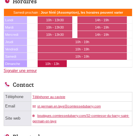
Horaires
Samedi prochain :
Jour férié (Assomption), les horaires peuvent varier
Lundi
10h - 13h30
14h - 19h
Mardi
10h - 13h30
14h - 19h
Mercredi
10h - 13h30
14h - 19h
Jeudi
10h - 19h
Vendredi
10h - 19h
Samedi
10h - 19h
Dimanche
10h - 13h
Signaler une erreur
Contact
Téléphone
Téléphoner au caviste
Email
st.germain.en.layeⓐcomtessedubarry.com
boutiques.comtessedubarry.com/32-comtesse-du-barry-saint-
Site web
germain-en-laye