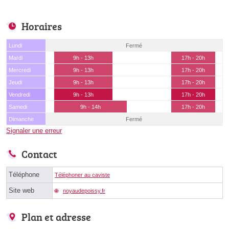
Horaires
Lundi
Fermé
Mardi
9h - 13h
17h - 20h
Mercredi
9h - 13h
17h - 20h
Jeudi
9h - 13h
17h - 20h
Vendredi
9h - 13h
17h - 20h
Samedi
9h - 14h
17h - 20h
Dimanche
Fermé
Signaler une erreur
Contact
Téléphone
Téléphoner au caviste
Site web
noyaudepoissy.fr
Plan et adresse