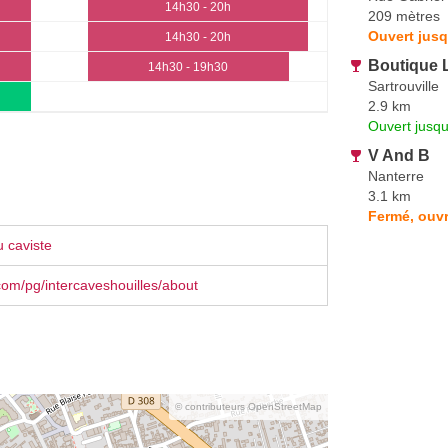
14h30 - 20h
209 mètres
Ouvert jusq
14h30 - 20h
Boutique 
14h30 - 19h30
Sartrouville
2.9 km
Ouvert jusq
V And B
Nanterre
3.1 km
Fermé, ouvr
 caviste
om/pg/intercaveshouilles/about
© contributeurs OpenStreetMap