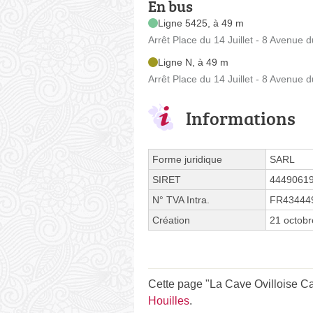
En bus
Ligne 5425, à 49 m
Arrêt Place du 14 Juillet - 8 Avenue
Ligne N, à 49 m
Arrêt Place du 14 Juillet - 8 Avenue
Informations
Forme juridique
SARL
SIRET
4449061
N° TVA Intra.
FR43444
Création
21 octob
Cette page "La Cave Ovilloise Cav
Houilles
.