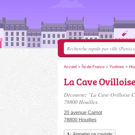
Accueil
>
Île-de-France
>
Yvelines
>
Hou
La Cave Ovillois
Découvrez "La Cave Ovilloise Ca
78800 Houilles.
20 avenue Carnot
78800 Houilles
📞 Appeler ce caviste