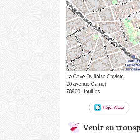
La Cave Ovilloise Caviste
20 avenue Carnot
78800 Houilles
Trajet Waze
Venir en trans