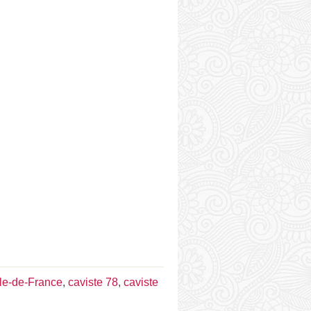
Île-de-France
,
caviste 78
,
caviste