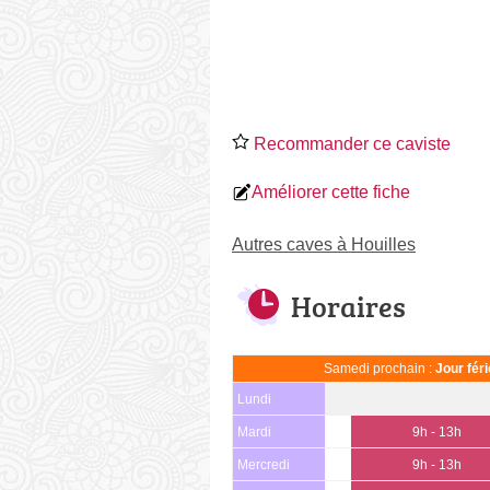
Recommander ce caviste
Améliorer cette fiche
Autres caves à Houilles
Horaires
Samedi prochain :
Jour fér
Lundi
Mardi
9h - 13h
Mercredi
9h - 13h