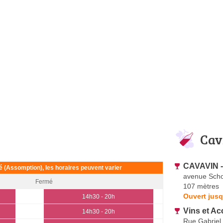
Cav
CAVAVIN -
ié (Assomption), les horaires peuvent varier
avenue Scho
Fermé
107 mètres
Ouvert jusq
14h30 - 20h
Vins et Ac
14h30 - 20h
Rue Gabriel 