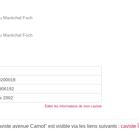
 du Maréchal Foch
 du Maréchal Foch
9200018
906192
re 2002
Éditer les informations de mon caviste
iste avenue Carnot" est visible via les liens suivants :
caviste 