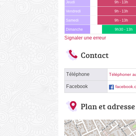
Jeudi
9h - 13h
Vendredi
9h - 13h
Samedi
9h - 13h
Dimanche
9h30 - 13h
Signaler une erreur
Contact
Téléphone
Téléphoner au
Facebook
facebook.c
Plan et adresse