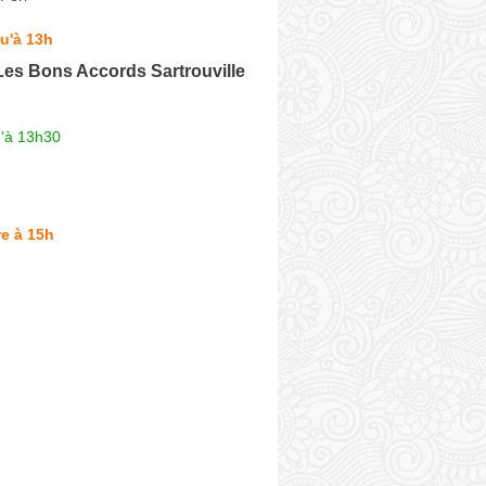
u'à 13h
Les Bons Accords Sartrouville
u'à 13h30
e à 15h