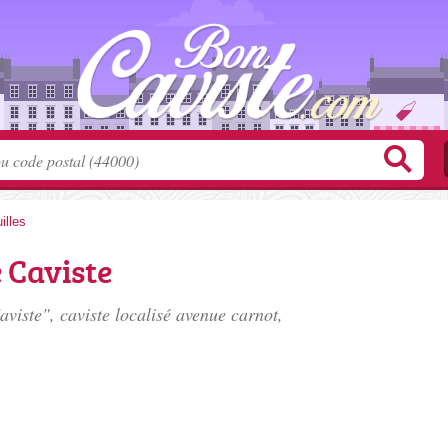
illes
e Caviste
viste", caviste localisé
avenue carnot
,